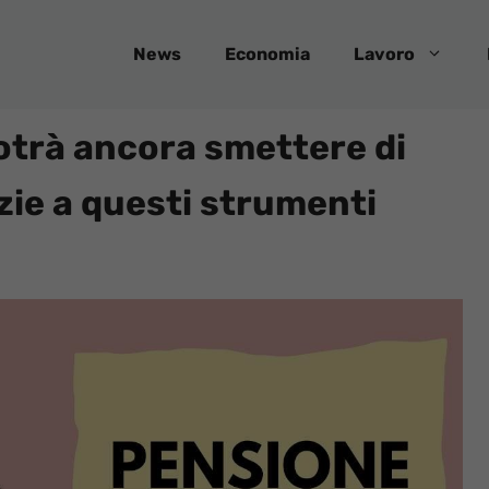
News
Economia
Lavoro
otrà ancora smettere di
azie a questi strumenti