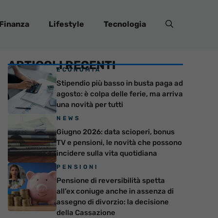
Finanza
Lifestyle
Tecnologia
ARTICOLI RECENTI
ECONOMIA
Stipendio più basso in busta paga ad
agosto: è colpa delle ferie, ma arriva
una novità per tutti
NEWS
Giugno 2026: data scioperi, bonus
TV e pensioni, le novità che possono
incidere sulla vita quotidiana
PENSIONI
Pensione di reversibilità spetta
all’ex coniuge anche in assenza di
assegno di divorzio: la decisione
della Cassazione