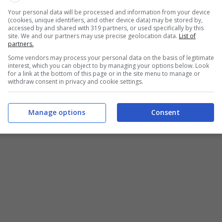
a disposizione dalla normativa per la
pensione
Your personal data will be processed and information from your device
tiche per la decorrenza della prima rata della
(cookies, unique identifiers, and other device data) may be stored by,
accessed by and shared with 319 partners, or used specifically by this
site. We and our partners may use precise geolocation data.
List of
partners.
Some vendors may process your personal data on the basis of legitimate
 vantaggi per queste categorie
interest, which you can object to by managing your options below. Look
for a link at the bottom of this page or in the site menu to manage or
withdraw consent in privacy and cookie settings.
ognerà raggiungere i
67 anni di età e i 20 anni di
Manage options
Consent