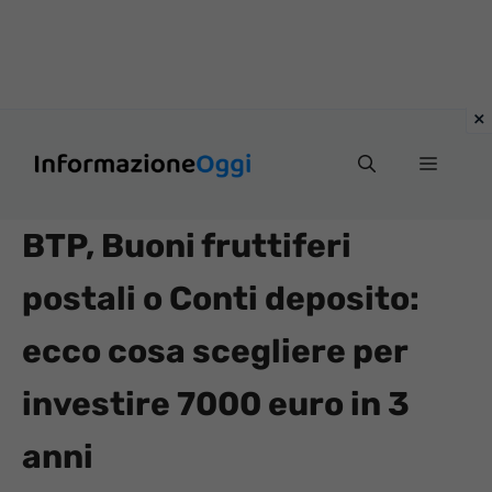
Vai
Menu
al
contenuto
BTP, Buoni fruttiferi
postali o Conti deposito:
ecco cosa scegliere per
investire 7000 euro in 3
anni