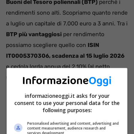
Buoni del Tesoro poliennali (BTP)
perché i
rendimenti sono alti. Scopriamo quanto rende
a luglio un capitale di 7.000 euro a 3 anni. Tra i
BTP più vantaggiosi
per rendimento
possiamo scegliere quello con
ISIN
IT0005370306, scadenza al 15 luglio 2026
e cedola lorda annua del 2,10% (al netto
sarebbe dell’1,8375%).
informazioneoggi.it asks for your
consent to use your personal data for the
following purposes:
Personalised advertising and content, advertising and
content measurement, audience research and
services development