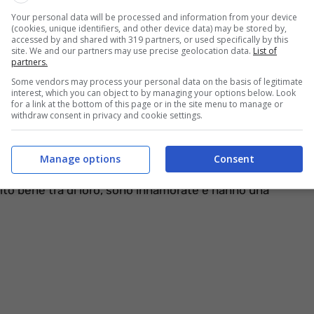
Your personal data will be processed and information from your device
(cookies, unique identifiers, and other device data) may be stored by,
ggi.it
accessed by and shared with 319 partners, or used specifically by this
site. We and our partners may use precise geolocation data.
List of
partners.
 essere compatibili sotto tutti gli aspetti. Per
Some vendors may process your personal data on the basis of legitimate
one, è necessario pensare alla chimica e alla sintonia
interest, which you can object to by managing your options below. Look
Un ottimo suggerimento per orientarci in tal senso è
for a link at the bottom of this page or in the site menu to manage or
withdraw consent in privacy and cookie settings.
 base a un altro.
oria d’amore seconda il proprio carattere e il proprio
Manage options
Consent
quali sono le 5 coppie di segni zodiacali più affini
.
to bene tra di loro, sono innamorate e hanno una