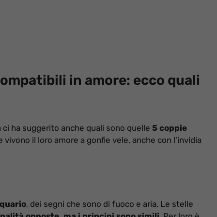
compatibili in amore: ecco quali
ia ci ha suggerito anche quali sono quelle
5 coppie
e vivono il loro amore a gonfie vele, anche con l’invidia
cquario
, dei segni che sono di fuoco e aria. Le stelle
nalità opposte, ma i principi sono simili
. Per loro è