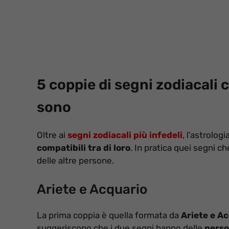
5 coppie di segni zodiacali 
sono
Oltre ai
segni zodiacali più infedeli
, l’astrolog
compatibili tra di loro
. In pratica quei segni ch
delle altre persone.
Ariete e Acquario
La prima coppia è quella formata da
Ariete e A
suggeriscono che i due segni hanno delle
perso