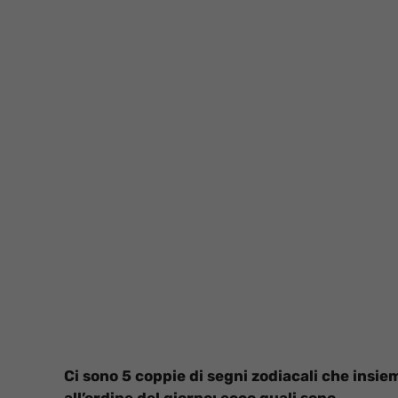
Ci sono 5 coppie di segni zodiacali che insiem
all’ordine del giorno: ecco quali sono.