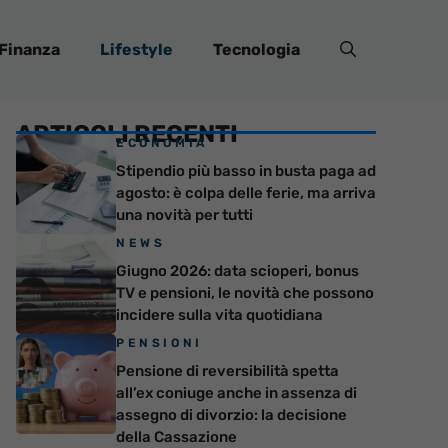
Finanza
Lifestyle
Tecnologia
ARTICOLI RECENTI
ECONOMIA
Stipendio più basso in busta paga ad
agosto: è colpa delle ferie, ma arriva
una novità per tutti
NEWS
Giugno 2026: data scioperi, bonus
TV e pensioni, le novità che possono
incidere sulla vita quotidiana
PENSIONI
Pensione di reversibilità spetta
all’ex coniuge anche in assenza di
assegno di divorzio: la decisione
della Cassazione