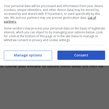
Your personal data will be processed and information from your device
(cookies, unique identifiers, and other device data) may be stored by,
accessed by and shared with 319 partners, or used specifically by this
 agevolata per i debiti contenuti nei carichi affidati
site. We and our partners may use precise geolocation data.
List of
partners.
eso tra il 1° gennaio 2000 e il 30 giugno 2020. I
Some vendors may process your personal data on the basis of legitimate
guere i debiti senza corrispondere interessi e sanzioni
interest, which you can object to by managing your options below. Look
edure esecutive e i diritti di notifica. Si è trattato,
for a link at the bottom of this page or in the site menu to manage or
withdraw consent in privacy and cookie settings.
nito.
Si ha tempo fino al 30 giugno – grazie ad una
olata.
Manage options
Consent
sta, invece, per le cartelle sotto i mille euro affidate
5. Come può evitare di uscire molti soldi chi non ha