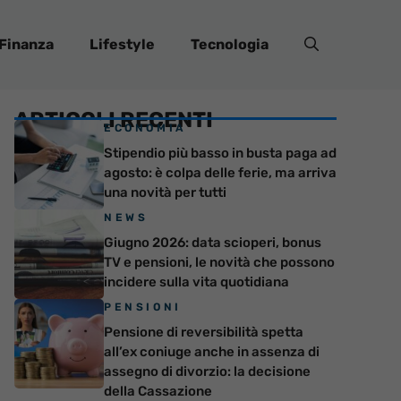
Finanza
Lifestyle
Tecnologia
ARTICOLI RECENTI
ECONOMIA
Stipendio più basso in busta paga ad
agosto: è colpa delle ferie, ma arriva
una novità per tutti
NEWS
Giugno 2026: data scioperi, bonus
TV e pensioni, le novità che possono
incidere sulla vita quotidiana
PENSIONI
Pensione di reversibilità spetta
all’ex coniuge anche in assenza di
assegno di divorzio: la decisione
della Cassazione