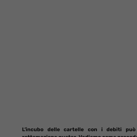
L’incubo delle cartelle con i debiti pu
rottamazione quater. Vediamo come proced