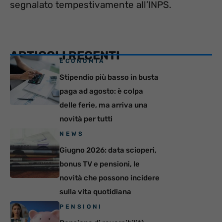
segnalato tempestivamente all’INPS.
ARTICOLI RECENTI
ECONOMIA
Stipendio più basso in busta
paga ad agosto: è colpa
delle ferie, ma arriva una
novità per tutti
NEWS
Giugno 2026: data scioperi,
bonus TV e pensioni, le
novità che possono incidere
sulla vita quotidiana
PENSIONI