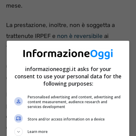
mese.
La prestazione, inoltre, non è soggetta a
trattenute IRPEF e
non è reversibile
ai
familiari superstiti.
Calcolo dell’Assegno Sociale: in
informazioneoggi.it asks for your
consent to use your personal data for the
che modo avviene?
following purposes:
La
Circolare INPS n. 131 del 12 dicembre 2022
Personalised advertising and content, advertising and
content measurement, audience research and
precisa quali sono i
redditi del richiedente e
services development
del coniuge da considerare
ai fini
Store and/or access information on a device
dell’ottenimento della prestazione
Learn more