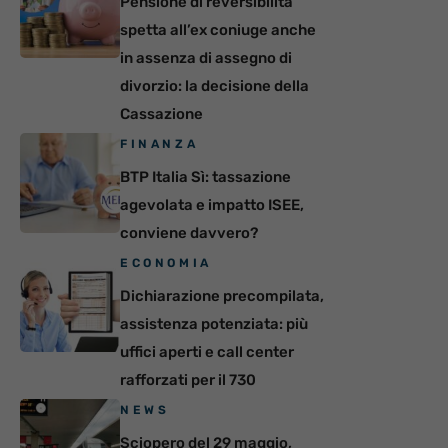
Pensione di reversibilità
spetta all’ex coniuge anche
in assenza di assegno di
divorzio: la decisione della
Cassazione
FINANZA
BTP Italia Sì: tassazione
agevolata e impatto ISEE,
conviene davvero?
ECONOMIA
Dichiarazione precompilata,
assistenza potenziata: più
uffici aperti e call center
rafforzati per il 730
NEWS
Sciopero del 29 maggio,