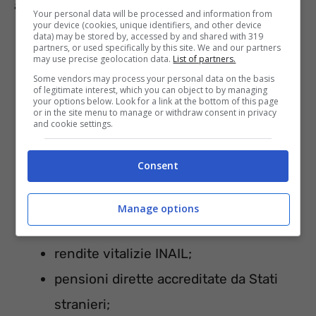
assistenziale. Nel dettaglio:
Your personal data will be processed and information from
your device (cookies, unique identifiers, and other device
data) may be stored by, accessed by and shared with 319
partners, or used specifically by this site. We and our partners
redditi soggetti a IRPEF;
may use precise geolocation data.
List of partners.
redditi esenti da imposta (come le
Some vendors may process your personal data on the basis
of legitimate interest, which you can object to by managing
indennità per gli invalidi civili);
your options below. Look for a link at the bottom of this page
or in the site menu to manage or withdraw consent in privacy
and cookie settings.
redditi sottoposti a ritenuta alla fonte
(ad esempio, vincite da giochi o
Consent
concorsi erogati dallo Stato);
redditi provenienti da terreni e edifici;
Manage options
pensioni di guerra;
rendite vitalizie INAIL;
pensioni dirette accreditate da Stati
stranieri;