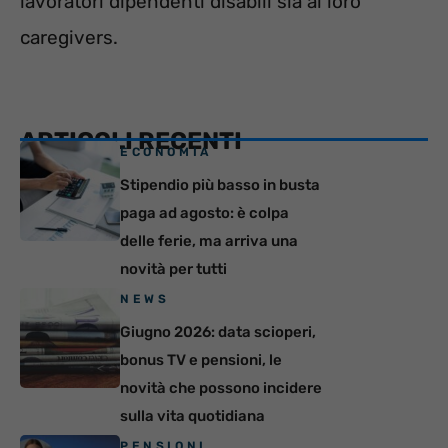
lavoratori dipendenti disabili sia ai loro
caregivers.
ARTICOLI RECENTI
ECONOMIA
Stipendio più basso in busta
paga ad agosto: è colpa
delle ferie, ma arriva una
novità per tutti
NEWS
Giugno 2026: data scioperi,
bonus TV e pensioni, le
novità che possono incidere
sulla vita quotidiana
PENSIONI