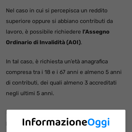
Nel caso in cui si percepisca un reddito
superiore oppure si abbiano contributi da
lavoro, è possibile richiedere
l’Assegno
Ordinario di Invalidità (AOI)
.
In tal caso, è richiesta un’età anagrafica
compresa tra i 18 e i 67 anni e almeno 5 anni
di contributi, dei quali almeno 3 accreditati
negli ultimi 5 anni.
L’importo dell’AOI varia a seconda del reddito
percepito. La prestazione ha durata triennale,