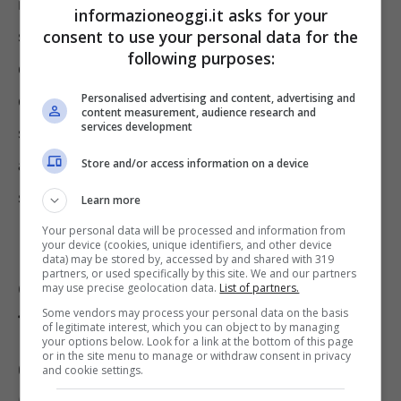
ma al termine, se permangono le condizioni
informazioneoggi.it asks for your
consent to use your personal data for the
sanitarie, si rinnova. Dopo 3 rinnovi
following purposes:
consecutivi, l’Assegno Ordinario di Invalidità
Personalised advertising and content, advertising and
diventa definitivo, anche se l’INPS può
content measurement, audience research and
services development
sempre convocare a visita il beneficiario, per
accertare che abbia ancora tutti i requisiti
Store and/or access information on a device
stabiliti dalla legge.
Learn more
Your personal data will be processed and information from
your device (cookies, unique identifiers, and other device
Benefici in ambito sanitario:
data) may be stored by, accessed by and shared with 319
partners, or used specifically by this site. We and our partners
congedo per cure, esenzione
may use precise geolocation data.
List of partners.
Some vendors may process your personal data on the basis
ticket e non solo
of legitimate interest, which you can object to by managing
your options below. Look for a link at the bottom of this page
or in the site menu to manage or withdraw consent in privacy
Gli invalidi con una
percentuale superiore al
and cookie settings.