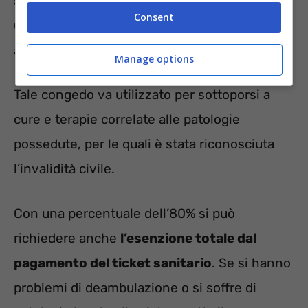
50%
hanno diritto al
congedo per cure
.
Consent
Consiste in un periodo di 30 giorni all’anno di
assenza giustificata dal lavoro.
Manage options
Tale congedo va utilizzato per sottoporsi a
cure e terapie correlate alle patologie
possedute, per le quali è stata riconosciuta
l’invalidità civile.
Con una percentuale dell’80% si può
richiedere anche
l’esenzione totale dal
pagamento del ticket sanitario
. Se si hanno
problemi di deambulazione o si soffre di