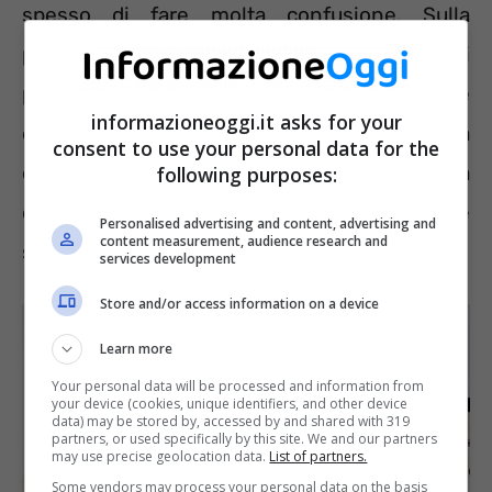
spesso di fare molta confusione. Sulla
percentuale di detrazione, sul metodo di
pagamento consentito, sull’incapienza fiscale
informazioneoggi.it asks for your
e le fatture da conservare. Tanti dettagli da
consent to use your personal data for the
conoscere per poter compilare in maniera
following purposes:
corretta il 730. Ad esempio è possibile
Personalised advertising and content, advertising and
content measurement, audience research and
scaricare le spese di riparazione delle auto?
services development
Store and/or access information on a device
Learn more
Your personal data will be processed and information from
your device (cookies, unique identifiers, and other device
data) may be stored by, accessed by and shared with 319
partners, or used specifically by this site. We and our partners
may use precise geolocation data.
List of partners.
Some vendors may process your personal data on the basis