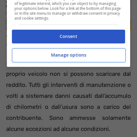
of legitimate interest, which you can object to by managing
your options below. Look for a link at the bottom of this page
or in the site menu to manage or withdraw consent in privacy
and cookie settings.
Consent
Una sola condizione per scaricare le spese auto nel 739 –
Informazioneoggi.it
Manage options
In generale, le spese di riparazione del
proprio veicolo non si possono scaricare dal
reddito. Tutti gli interventi di manutenzione o
volti a sistemare danni causati dall’accumulo
di chilometri o dall’usura sono a carico del
contribuente. Sono ammesse solamente
alcune eccezioni ad alcune condizioni.