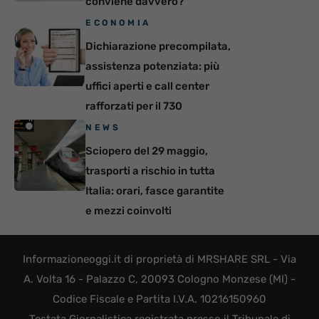
conviene davvero?
ECONOMIA
Dichiarazione precompilata,
assistenza potenziata: più
uffici aperti e call center
rafforzati per il 730
NEWS
Sciopero del 29 maggio,
trasporti a rischio in tutta
Italia: orari, fasce garantite
e mezzi coinvolti
Informazioneoggi.it di proprietà di MRSHARE SRL - Via
A. Volta 16 - Palazzo C, 20093 Cologno Monzese (MI) -
Codice Fiscale e Partita I.V.A. 10216150960
Testata Giornalistica registrata presso il Tribunale di