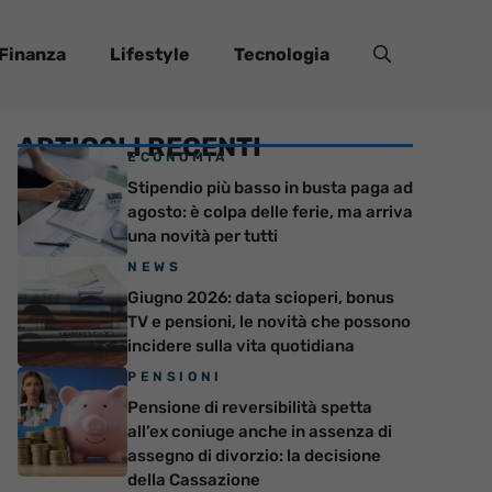
Finanza
Lifestyle
Tecnologia
ARTICOLI RECENTI
ECONOMIA
Stipendio più basso in busta paga ad
agosto: è colpa delle ferie, ma arriva
una novità per tutti
NEWS
Giugno 2026: data scioperi, bonus
TV e pensioni, le novità che possono
incidere sulla vita quotidiana
PENSIONI
Pensione di reversibilità spetta
all’ex coniuge anche in assenza di
assegno di divorzio: la decisione
della Cassazione