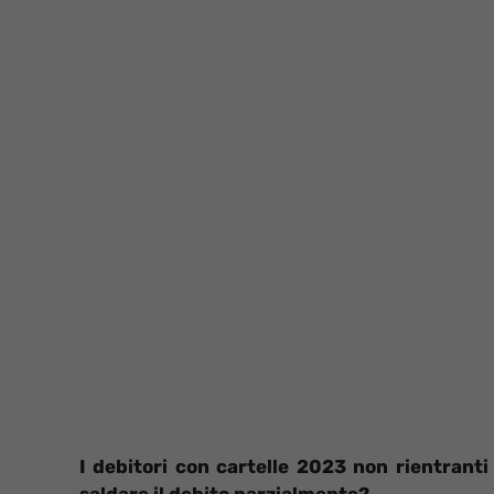
I debitori con cartelle 2023 non rientrant
saldare il debito parzialmente?