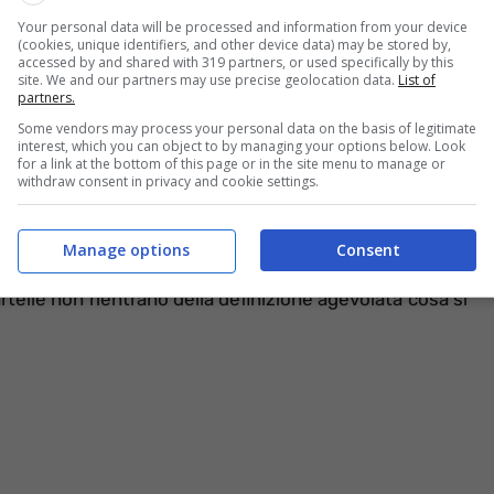
Your personal data will be processed and information from your device
rmazioneoggi.it
(cookies, unique identifiers, and other device data) may be stored by,
accessed by and shared with 319 partners, or used specifically by this
e fiscale ma non per tutte le cartelle. La cosiddetta
site. We and our partners may use precise geolocation data.
List of
partners.
ti presenti nei singoli carichi affidati alle Agenzie di
Some vendors may process your personal data on the basis of legitimate
no 2022
. Chi ha cartelle che non rientrano in questo
interest, which you can object to by managing your options below. Look
senza sconti o annullamenti.
for a link at the bottom of this page or in the site menu to manage or
withdraw consent in privacy and cookie settings.
dere al portale dell’Agenzia delle Entrate ed entrare
 Qui sarà possibile richiedere il prospetto informativo
Manage options
Consent
importo da corrispondere originario e quello con la
artelle non rientrano della definizione agevolata cosa si