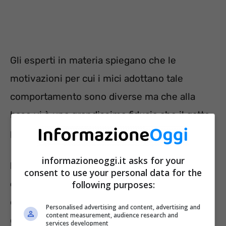
Gli esperti in materia spiegano che le
motivazioni per cui i mici adottano tale
comportamento sono diverse ma che alla
base vi è una grandissima fiducia che il gatto
prova ne confronti del suo amico umano.
informazioneoggi.it asks for your
La prima motivazione risulta essere la
consent to use your personal data for the
comodità
. Tutti quelli che hanno un gatto in
following purposes:
casa sanno benissimo che nonostante in
Personalised advertising and content, advertising and
content measurement, audience research and
casa vi siano tante cucce, il gatto preferirà
services development