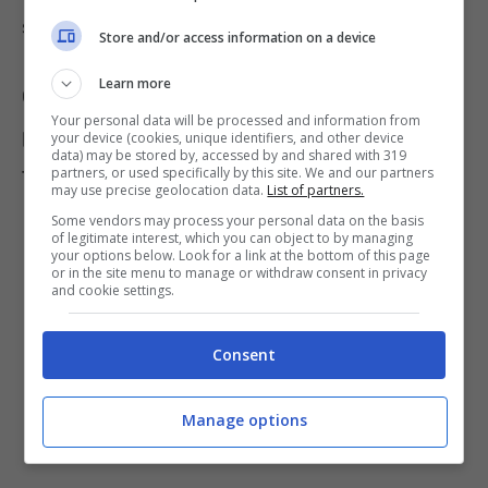
sempre le gambe del proprio amico umano.
Store and/or access information on a device
Learn more
Questa preferenza, però, non riguarda le
Your personal data will be processed and information from
posizioni confortevoli ma altri fattori come la
your device (cookies, unique identifiers, and other device
data) may be stored by, accessed by and shared with 319
tranquillità.
partners, or used specifically by this site. We and our partners
may use precise geolocation data.
List of partners.
Some vendors may process your personal data on the basis
of legitimate interest, which you can object to by managing
your options below. Look for a link at the bottom of this page
or in the site menu to manage or withdraw consent in privacy
and cookie settings.
Consent
Manage options