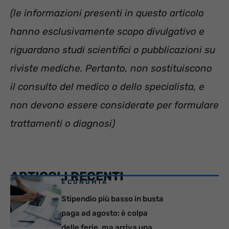
(le informazioni presenti in questo articolo
hanno esclusivamente scopo divulgativo e
riguardano studi scientifici o pubblicazioni su
riviste mediche. Pertanto, non sostituiscono
il consulto del medico o dello specialista, e
non devono essere considerate per formulare
trattamenti o diagnosi)
ARTICOLI RECENTI
ECONOMIA
Stipendio più basso in busta
paga ad agosto: è colpa
delle ferie, ma arriva una