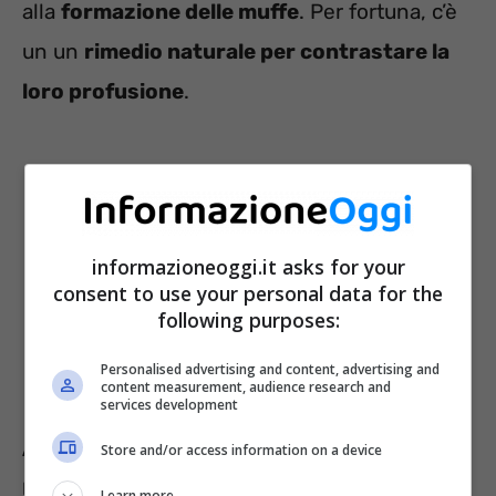
alla
formazione delle muffe
. Per fortuna, c’è
un un
rimedio naturale per contrastare la
loro profusione
.
informazioneoggi.it asks for your
consent to use your personal data for the
following purposes:
Personalised advertising and content, advertising and
content measurement, audience research and
services development
Afidi e formiche sulle piante: ecco il
Store and/or access information on a device
rimedio naturale perfetto
Learn more