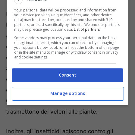
Your personal data will be processed and information from
La maggior parte delle volte, quando ci sono
your device (cookies, unique identifiers, and other device
data) may be stored by, accessed by and shared with 319
le formiche sulle piante troviamo anche gli
partners, or used specifically by this site. We and our partners
may use precise geolocation data.
List of partners.
afidi, e viceversa. Un incontro per necessità
Some vendors may process your personal data on the basis
of legitimate interest, which you can object to by managing
dato che le formiche proteggono gli afidi e
your options below. Look for a link at the bottom of this page
or in the site menu to manage or withdraw consent in privacy
quest’ultimi offrono la secrezione zuccherina
and cookie settings.
alle formiche. Per farli andare via dalle piante
Consent
è bene
non usare gli insetticidi
, soprattutto
quando è tempo di fioritura delle piante.
Manage options
Questo perché le sostanze chimiche
trasmettono dei veleni alle piante.
Inoltre, gli insetticidi agiscono contro gli