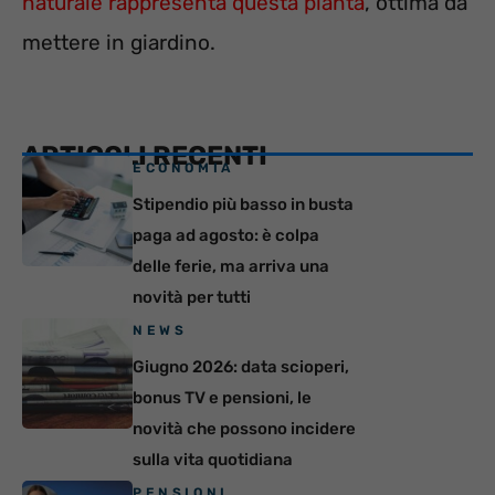
naturale rappresenta questa pianta
, ottima da
mettere in giardino.
ARTICOLI RECENTI
ECONOMIA
Stipendio più basso in busta
paga ad agosto: è colpa
delle ferie, ma arriva una
novità per tutti
NEWS
Giugno 2026: data scioperi,
bonus TV e pensioni, le
novità che possono incidere
sulla vita quotidiana
PENSIONI