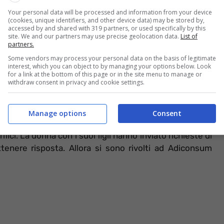
Your personal data will be processed and information from your device
gi.it
(cookies, unique identifiers, and other device data) may be stored by,
accessed by and shared with 319 partners, or used specifically by this
ubito un ammanco di 64.500 euro dal conto corrente
site. We and our partners may use precise geolocation data.
List of
partners.
o 2022 quando è stata effettuata la prima operazione
Some vendors may process your personal data on the basis of legitimate
hanno fatto partire tre bonifici grazie ad una trappola
interest, which you can object to by managing your options below. Look
conto.
for a link at the bottom of this page or in the site menu to manage or
withdraw consent in privacy and cookie settings.
te ma
l’istituto di credito ha commesso degli errori.
o e non ha provveduto a trasferire il denaro in un Fondo
Manage options
Consent
Di conseguenza la famiglia ha subito una perdita
ici. La donna con i suoi figli hanno inviato richieste di
tenere risposta. Allora si sono rivolti ad Adiconsum