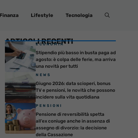
Finanza
Lifestyle
Tecnologia
ARTICOLI RECENTI
ECONOMIA
Stipendio più basso in busta paga ad
agosto: è colpa delle ferie, ma arriva
una novità per tutti
NEWS
Giugno 2026: data scioperi, bonus
TV e pensioni, le novità che possono
incidere sulla vita quotidiana
PENSIONI
Pensione di reversibilità spetta
all’ex coniuge anche in assenza di
assegno di divorzio: la decisione
della Cassazione