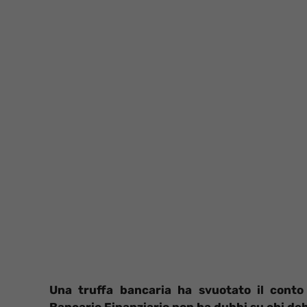
Una truffa bancaria ha svuotato il conto 
Bancario Finanziario non ha dubbi su chi deb