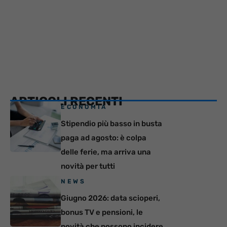
ARTICOLI RECENTI
ECONOMIA
Stipendio più basso in busta
paga ad agosto: è colpa
delle ferie, ma arriva una
novità per tutti
NEWS
Giugno 2026: data scioperi,
bonus TV e pensioni, le
novità che possono incidere