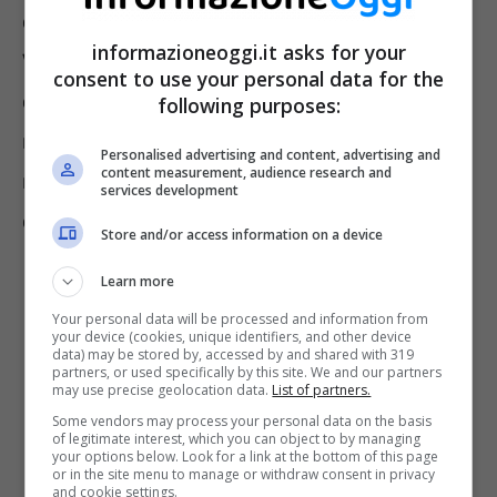
collocato sul mercato finanziario, il
BTP
informazioneoggi.it asks for your
Valore
, come ogni titolo di Stato, può essere
consent to use your personal data for the
comprato sul MOT. Ciò significa che l’acquisto
following purposes:
non avviene più dallo Stato ma da privati che
Personalised advertising and content, advertising and
content measurement, audience research and
rivendono il titolo ed è per questo che le
services development
condizioni cambiano.
Store and/or access information on a device
Learn more
Your personal data will be processed and information from
your device (cookies, unique identifiers, and other device
data) may be stored by, accessed by and shared with 319
partners, or used specifically by this site. We and our partners
may use precise geolocation data.
List of partners.
Some vendors may process your personal data on the basis
of legitimate interest, which you can object to by managing
your options below. Look for a link at the bottom of this page
or in the site menu to manage or withdraw consent in privacy
and cookie settings.