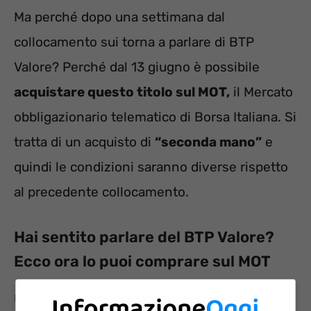
Ma perché dopo una settimana dal
collocamento sui torna a parlare di BTP
Valore? Perché dal 13 giugno è possibile
acquistare questo titolo sul MOT,
il Mercato
obbligazionario telematico di Borsa Italiana. Si
tratta di un acquisto di
“seconda mano”
e
quindi le condizioni saranno diverse rispetto
al precedente collocamento.
Hai sentito parlare del BTP Valore?
Ecco ora lo puoi comprare sul MOT
Una volta effettuata la prima emissione e