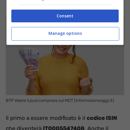
Consent
Manage options
BTP Valore li puoi comprare sul MOT (informazioneoggi.it)
Il primo a essere modificato è il
codice ISIN
che diventerà
IT0005547408
. Anche il