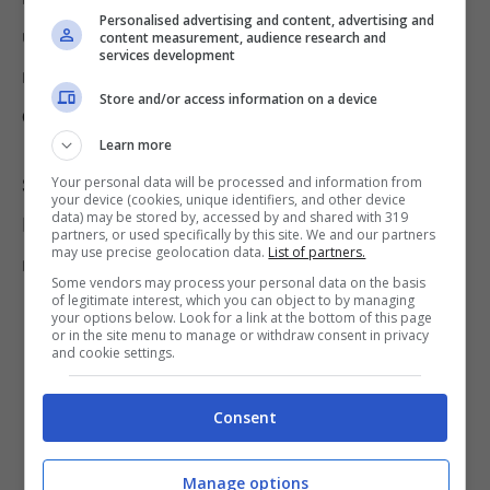
Personalised advertising and content, advertising and
un’aliquota che varia a seconda della fascia di
content measurement, audience research and
services development
reddito medio degli ultimi 5 anni,
partendo
Store and/or access information on a device
da quella minima al 23%
.
Learn more
Your personal data will be processed and information from
Se, invece, si decide di destinare il TFR in un
your device (cookies, unique identifiers, and other device
data) may be stored by, accessed by and shared with 319
Fondo pensionistico, si seguono le seguenti
partners, or used specifically by this site. We and our partners
may use precise geolocation data.
List of partners.
regole per la tassazione:
Some vendors may process your personal data on the basis
of legitimate interest, which you can object to by managing
your options below. Look for a link at the bottom of this page
i guadagni durante il periodo di
or in the site menu to manage or withdraw consent in privacy
and cookie settings.
investimento sono
tassati al 12,5%
, se
derivanti da Titoli di Stato, mentre
al
Consent
20%
se derivanti da altri impieghi;
Manage options