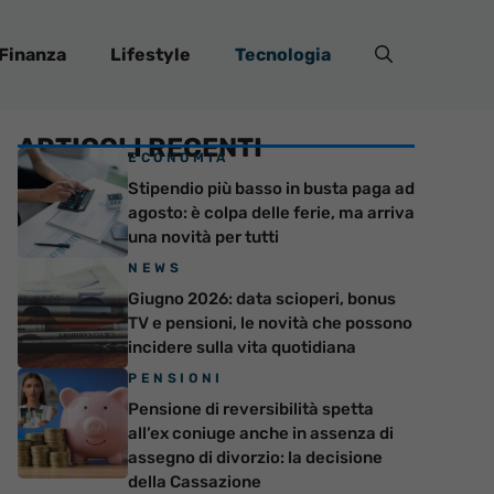
Finanza
Lifestyle
Tecnologia
ARTICOLI RECENTI
ECONOMIA
Stipendio più basso in busta paga ad
agosto: è colpa delle ferie, ma arriva
una novità per tutti
NEWS
Giugno 2026: data scioperi, bonus
TV e pensioni, le novità che possono
incidere sulla vita quotidiana
PENSIONI
Pensione di reversibilità spetta
all’ex coniuge anche in assenza di
assegno di divorzio: la decisione
della Cassazione