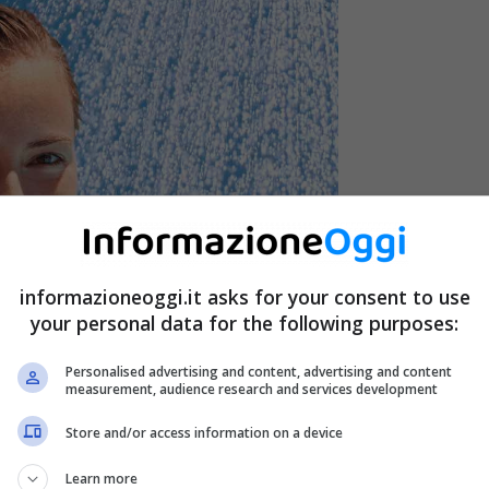
informazioneoggi.it asks for your consent to use
your personal data for the following purposes:
Personalised advertising and content, advertising and content
measurement, audience research and services development
ormazioneoggi.it
Store and/or access information on a device
Learn more
atoio e mediante cui è possibile riscaldare l’acqua