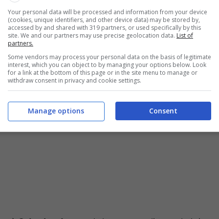
 di supermercato Made in Germania che non
Your personal data will be processed and information from your device
(cookies, unique identifiers, and other device data) may be stored by,
i passi anche nel settore delle rinnovabili.
accessed by and shared with 319 partners, or used specifically by this
site. We and our partners may use precise geolocation data.
List of
partners.
ne su per giù per ogni tasca. In questo specifico caso,
Some vendors may process your personal data on the basis of legitimate
n grado di
riscaldare l’acqua
facendo uso
interest, which you can object to by managing your options below. Look
for a link at the bottom of this page or in the site menu to manage or
withdraw consent in privacy and cookie settings.
Manage options
Consent