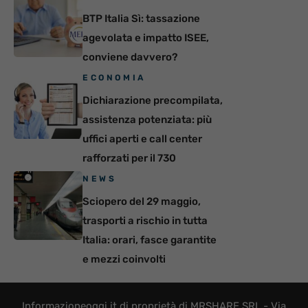
BTP Italia Sì: tassazione
agevolata e impatto ISEE,
conviene davvero?
ECONOMIA
Dichiarazione precompilata,
assistenza potenziata: più
uffici aperti e call center
rafforzati per il 730
NEWS
Sciopero del 29 maggio,
trasporti a rischio in tutta
Italia: orari, fasce garantite
e mezzi coinvolti
Informazioneoggi.it di proprietà di MRSHARE SRL - Via