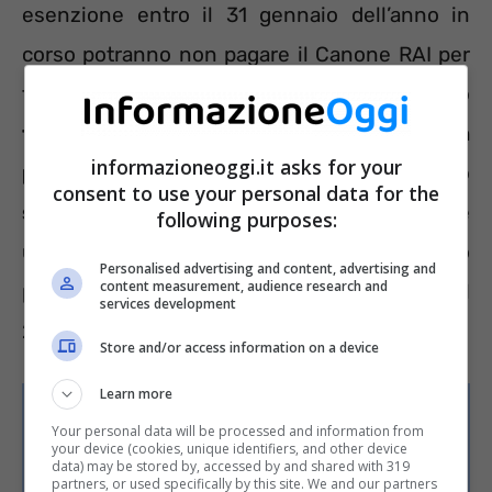
esenzione entro il 31 gennaio dell’anno in
corso potranno non pagare il Canone RAI per
tutto il 2023. In caso di ritardo
si ha tempo
fino al 30 giugno dell’anno in corso per non
informazioneoggi.it asks for your
procedere con i versamenti del secondo
consent to use your personal data for the
semestre.
Superando anche questo termine
following purposes:
ultimo il cittadino dovrà pagare quanto dovuto
Personalised advertising and content, advertising and
content measurement, audience research and
pur avendo diritto all’esenzione. Solo nel
services development
2024, poi, potrà godere dell’esenzione.
Store and/or access information on a device
Learn more
Your personal data will be processed and information from
your device (cookies, unique identifiers, and other device
data) may be stored by, accessed by and shared with 319
partners, or used specifically by this site. We and our partners