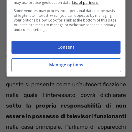
may use precise geolocation data.
List of partners.
Some vendors may process your personal data on the basis
of legitimate interest, which you can object to by managing
your options below. Look for a link at the bottom of this page
or in the site menu to manage or withdraw consent in privacy
and cookie settings.
Consent
Canone RAI, requisiti e invio esenzione – Informazioneoggi.it
Manage options
Per quanto riguarda la richiesta di esenzione
questa si presenta come un’autocertificazione
nella quale l’interessato dovrà dichiarare
sotto la propria responsabilità di non
essere in possesso di televisori funzionanti
nella casa principale. Parliamo di apparecchi