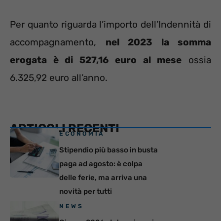
Per quanto riguarda l’importo dell’Indennità di
accompagnamento,
nel 2023 la somma
erogata è di 527,16 euro al mese
ossia
6.325,92 euro all’anno.
ARTICOLI RECENTI
ECONOMIA
Stipendio più basso in busta
paga ad agosto: è colpa
delle ferie, ma arriva una
novità per tutti
NEWS