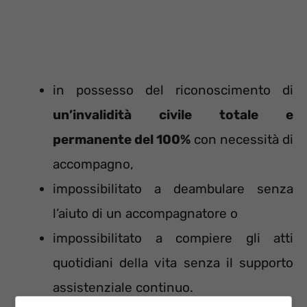
in possesso del riconoscimento di
un’invalidità civile totale e
permanente del 100%
con necessità di
accompagno,
impossibilitato a deambulare senza
l’aiuto di un accompagnatore o
impossibilitato a compiere gli atti
quotidiani della vita senza il supporto
assistenziale continuo.