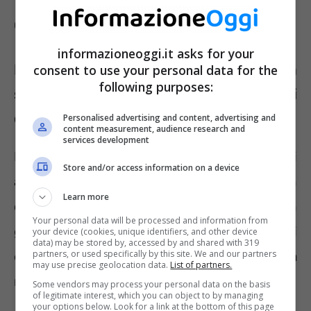
Cosa si intende per atti quotidiani?
informazioneoggi.it asks for your
Indennità di accompagnamento: cosa
consent to use your personal data for the
following purposes:
significa non poter compere gli atti
quotidiani
Personalised advertising and content, advertising and
content measurement, audience research and
services development
Il requisito di accesso all’indennità di
Store and/or access information on a device
accompagnamento si verifica nel momento in
Learn more
cui il soggetto con invalidità civile non è in
Your personal data will be processed and information from
grado di compiere in autonomia le azioni
your device (cookies, unique identifiers, and other device
data) may be stored by, accessed by and shared with 319
partners, or used specifically by this site. We and our partners
elementari che ogni soggetto della stessa età
may use precise geolocation data.
List of partners.
riesce, invece, ad espletare ogni giorno.
Some vendors may process your personal data on the basis
of legitimate interest, which you can object to by managing
your options below. Look for a link at the bottom of this page