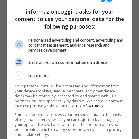
informazioneoggi.it asks for your
consent to use your personal data for the
following purposes:
Personalised advertising and content, advertising and
content measurement, audience research and
services development
La top 100 delle città
in questione vede in
Store and/or access information on a device
apertura
Londra,
quella maggiormente
Learn more
“
indomita
“, si spiega all’interno della
Your personal data will be processed and information from
your device (cookies, unique identifiers, and other device
classifica, dal momento che è stata in grado di
data) may be stored by, accessed by and shared with 319
partners, or used specifically by this site. We and our partners
resistere e non lasciarsi abbattere dal peso
may use precise geolocation data.
List of partners.
Some vendors may process your personal data on the basis
della pandemia. Al pari di Brexit, e ancora
of legitimate interest, which you can object to by managing
your options below. Look for a link at the bottom of this page
dell’inflazione.
or in the site menu to manage or withdraw consent in privacy
and cookie settings.