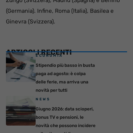
Zurigo (Svizzera), Madrid (Spagna) e Berlino
(Germania). Infine, Roma (Italia), Basilea e
Ginevra (Svizzera).
ARTICOLI RECENTI
ECONOMIA
Stipendio più basso in busta
paga ad agosto: è colpa
delle ferie, ma arriva una
novità per tutti
NEWS
Giugno 2026: data scioperi,
bonus TV e pensioni, le
novità che possono incidere