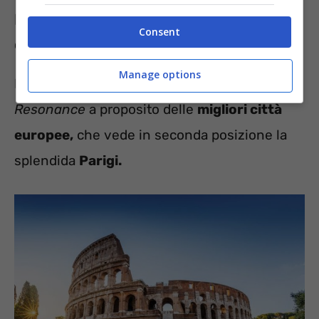
Le migliori città europee, tra la top 10
Consent
c’è anche Roma
Manage options
Interessante dunque il report ad opera di
Resonance
a proposito delle
migliori città
europee,
che vede in seconda posizione la
splendida
Parigi.