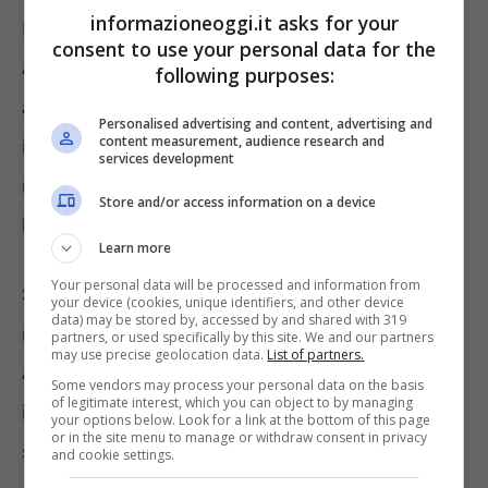
informazioneoggi.it asks for your
Innanzitutto,
l’assistenza domiciliar
e che,
consent to use your personal data for the
attualmente, non è adatta ai soggetti non
following purposes:
autosufficienti. In base al normativa dell’Adi,
Personalised advertising and content, advertising and
content measurement, audience research and
infatti, sono previsti interventi
services development
monoprestazionali, da parte d infermieri, e di
Store and/or access information on a device
breve durata (massimo 2 o 3 mesi).
Learn more
Your personal data will be processed and information from
Sono, senz’altro, degli interventi necessari,
your device (cookies, unique identifiers, and other device
data) may be stored by, accessed by and shared with 319
ma alle persone non autosufficienti servono
partners, or used specifically by this site. We and our partners
may use precise geolocation data.
List of partners.
anche altre tipologie di sussidi oltre a quello
Some vendors may process your personal data on the basis
of legitimate interest, which you can object to by managing
infermieristico, ad esempio, psicologico e
your options below. Look for a link at the bottom of this page
or in the site menu to manage or withdraw consent in privacy
sociale. La dura del beneficio, inoltre,
and cookie settings.