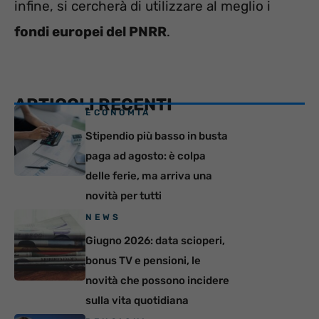
infine, si cercherà di utilizzare al meglio i
fondi europei del PNRR
.
ARTICOLI RECENTI
ECONOMIA
Stipendio più basso in busta
paga ad agosto: è colpa
delle ferie, ma arriva una
novità per tutti
NEWS
Giugno 2026: data scioperi,
bonus TV e pensioni, le
novità che possono incidere
sulla vita quotidiana