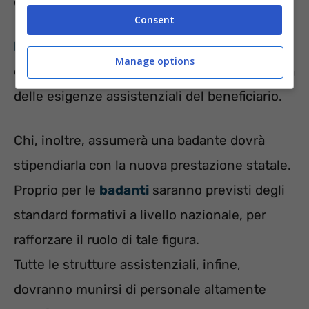
dovrebbe essere almeno biennale.
Consent
L’indennità di accompagnamento
, poi, dovrà
Manage options
essere erogata in misura differente a seconda
delle esigenze assistenziali del beneficiario.
Chi, inoltre, assumerà una badante dovrà
stipendiarla con la nuova prestazione statale.
Proprio per le
badanti
saranno previsti degli
standard formativi a livello nazionale, per
rafforzare il ruolo di tale figura.
Tutte le strutture assistenziali, infine,
dovranno munirsi di personale altamente