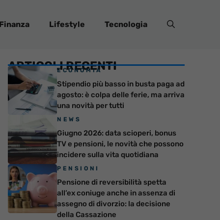
Finanza
Lifestyle
Tecnologia
ARTICOLI RECENTI
ECONOMIA
Stipendio più basso in busta paga ad
agosto: è colpa delle ferie, ma arriva
una novità per tutti
NEWS
Giugno 2026: data scioperi, bonus
TV e pensioni, le novità che possono
incidere sulla vita quotidiana
PENSIONI
Pensione di reversibilità spetta
all’ex coniuge anche in assenza di
assegno di divorzio: la decisione
della Cassazione