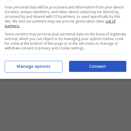
Your personal data will be processed and information from your device
(cookies, unique identifiers, and other device data) may be stored by,
accessed by and shared with 319 partners, or used specifically by this
anticipato che permettono di ritirarsi dal lavoro con
site. We and our partners may use precise geolocation data.
List of
partners.
asso
. In tal caso, è necessario che il lavoratore rispetti
Some vendors may process your personal data on the basis of legitimate
o dalla legge.
interest, which you can object to by managing your options below. Look
for a link at the bottom of this page or in the site menu to manage or
withdraw consent in privacy and cookie settings.
di contributi?
Manage options
Consent