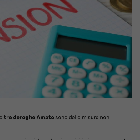
le
tre deroghe Amato
sono delle misure non