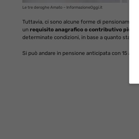
Le tre deroghe Amato – InformazioneOggi.it
Tuttavia, ci sono alcune forme di pensionamento 
un
requisito anagrafico o contributivo più b
determinate condizioni, in base a quanto stabilit
Si può andare in pensione anticipata con 15 anni 