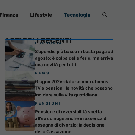
Finanza
Lifestyle
Tecnologia
ARTICOLI RECENTI
ECONOMIA
Stipendio più basso in busta paga ad
agosto: è colpa delle ferie, ma arriva
una novità per tutti
NEWS
Giugno 2026: data scioperi, bonus
TV e pensioni, le novità che possono
incidere sulla vita quotidiana
PENSIONI
Pensione di reversibilità spetta
all’ex coniuge anche in assenza di
assegno di divorzio: la decisione
della Cassazione