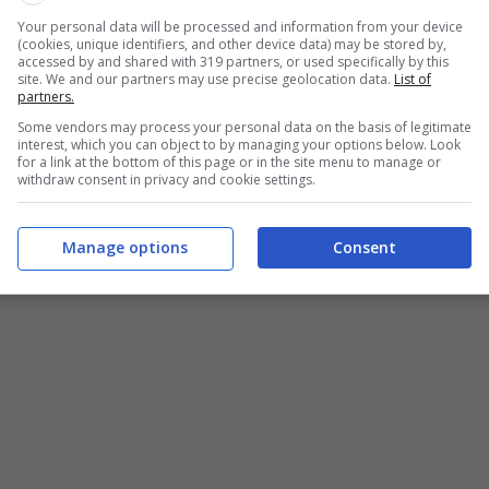
e che consentono di accedere a servizi esclusivi e
Your personal data will be processed and information from your device
(cookies, unique identifiers, and other device data) may be stored by,
ere comodamente a casa propria serie televisive,
accessed by and shared with 319 partners, or used specifically by this
ppure disponibili solamente per determinate
site. We and our partners may use precise geolocation data.
List of
partners.
Some vendors may process your personal data on the basis of legitimate
interest, which you can object to by managing your options below. Look
o per guardare serie tv ed i programmi più seguiti ed
for a link at the bottom of this page or in the site menu to manage or
withdraw consent in privacy and cookie settings.
Manage options
Consent