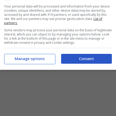
o di fedeltà
purché il titolo sia conservato dal
Your personal data will be processed and information from your device
(cookies, unique identifiers, and other device data) may be stored by,
e comunicato il MEF rende noto i tassi di rendimento.
accessed by and shared with 319 partners, or used specifically by this
site. We and our partners may use precise geolocation data.
List of
partners.
Some vendors may process your personal data on the basis of legitimate
 per questo nuovo titolo di Stato
interest, which you can object to by managing your options below. Look
for a link at the bottom of this page or in the site menu to manage or
withdraw consent in privacy and cookie settings.
ugno 2023
a rendere noto i
tassi di rendimento
del
cedolari minimi garantiti per questa prima emissione pari
Manage options
Consent