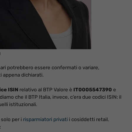
)
lari potrebbero essere confermati o variare,
 appena dichiarati.
ice ISIN
relativo al BTP Valore è
IT0005547390
e
iamo che il BTP Italia, invece, c’era due codici ISIN: il
lli istituzionali.
 solo per i
risparmiatori privati
i cosiddetti retail.
: