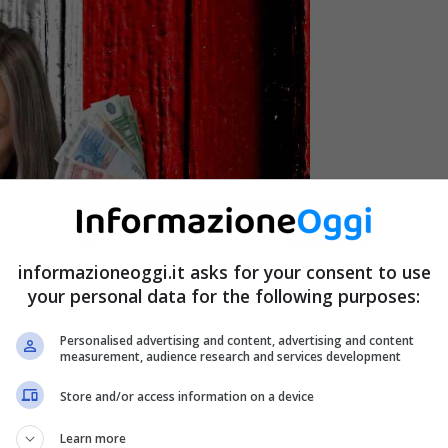
informazioneoggi.it asks for your consent to use
your personal data for the following purposes:
Personalised advertising and content, advertising and content
measurement, audience research and services development
gi.it)
Store and/or access information on a device
Learn more
 crescenti calcolate sui tassi prefissati. Simile ai BTP