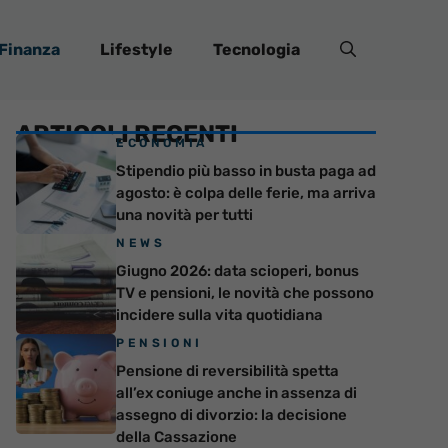
Finanza
Lifestyle
Tecnologia
ARTICOLI RECENTI
ECONOMIA
Stipendio più basso in busta paga ad
agosto: è colpa delle ferie, ma arriva
una novità per tutti
NEWS
Giugno 2026: data scioperi, bonus
TV e pensioni, le novità che possono
incidere sulla vita quotidiana
PENSIONI
Pensione di reversibilità spetta
all’ex coniuge anche in assenza di
assegno di divorzio: la decisione
della Cassazione