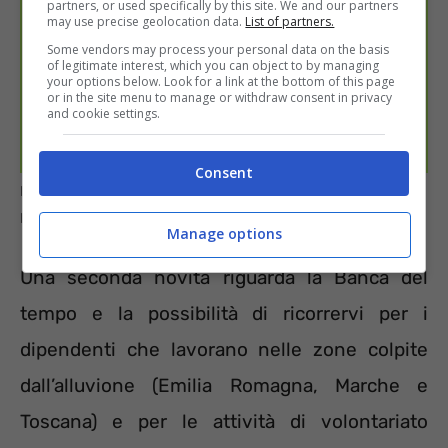
partners, or used specifically by this site. We and our partners
may use precise geolocation data.
List of partners.
Some vendors may process your personal data on the basis
of legitimate interest, which you can object to by managing
your options below. Look for a link at the bottom of this page
or in the site menu to manage or withdraw consent in privacy
and cookie settings.
Consent
Premi produzione per i dipendenti Intesa Sanpaolo –
Informazioneoggi.it
Manage options
Una seconda novità riguarda la Banca del
tempo e la possibilità di ricorrervi per i
dipendenti che lavorano nelle zone colpite
dall’alluvione (Emilia Romagna, Marche e
Toscana) e per le attività di volontariato