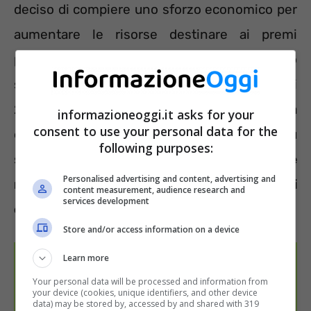
deciso di compiere uno sforzo economico per
aumentare le risorse destinare ai premi
produzione. Ben 130 milioni di euro
serviranno per coprire i premi variabili e altri
25 milioni saranno destinati al Set – Sistema
informazioneoggi.it asks for your
consent to use your personal data for the
eccellenza tutela. L’obiettivo è erogare più
following purposes:
soldi ai dipendenti ma anche
garantire
Personalised advertising and content, advertising and
maggiore trasparenza nei meccanismi di
content measurement, audience research and
services development
calcolo
dei risultati raggiunti.
Store and/or access information on a device
Learn more
Your personal data will be processed and information from
your device (cookies, unique identifiers, and other device
data) may be stored by, accessed by and shared with 319