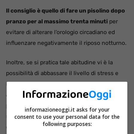
Il consiglio è quello di fare un pisolino dopo
pranzo per al massimo trenta minuti
per
evitare di alterare l’orologio circadiano ed
influenzare negativamente il riposo notturno.
Inoltre, se si pratica tale abitudine vi è la
possibilità di abbassare il livello di stress e
migliorare la memoria. In più, pare che tale
abitudine sia benefica anche per il cuore
perché riuscirebbe ad abbassare la pressione
informazioneoggi.it asks for your
sanguigna contrastando le patologie a carico
consent to use your personal data for the
following purposes:
del sistema circolatorio.