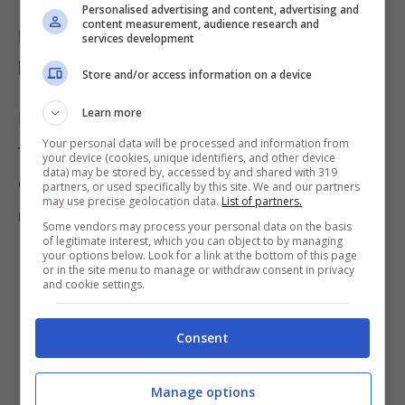
Personalised advertising and content, advertising and
content measurement, audience research and
Pisolino dopo pranzo e benefici:
services development
l’importanza del riposo
Store and/or access information on a device
Learn more
Forse non tutti lo sanno, ma esisterebbero 3
Your personal data will be processed and information from
tipologie diverse di pisolino: preparazione,
your device (cookies, unique identifiers, and other device
data) may be stored by, accessed by and shared with 319
emergenza ed abituale. Il riposo dopo pranzo
partners, or used specifically by this site. We and our partners
may use precise geolocation data.
List of partners.
rientra nel terzo punto citato.
Some vendors may process your personal data on the basis
of legitimate interest, which you can object to by managing
your options below. Look for a link at the bottom of this page
or in the site menu to manage or withdraw consent in privacy
and cookie settings.
Consent
Manage options