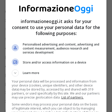
Come sempre il collocamento dei titoli di
Stato a medio e lungo termine avverrà
informazioneoggi.it asks for your
consent to use your personal data for the
tramite
asta marginale
. Ricordiamo che non
following purposes:
saranno gli investitori o i risparmiatori privati
Personalised advertising and content, advertising and
a partecipare direttamente all’asta, ma
content measurement, audience research and
services development
potranno farlo attraverso gli intermediari
Store and/or access information on a device
autorizzati, come banche o imprese registrate
Learn more
presso la Banca d’Italia. Quindi, dovranno
Your personal data will be processed and information from
presentare agli operatori Specialisti in titoli di
your device (cookies, unique identifiers, and other device
data) may be stored by, accessed by and shared with 319
Stato o agli Aspiranti Specialisti in titoli di
partners, or used specifically by this site. We and our partners
may use precise geolocation data.
List of partners.
Stato le loro offerte. Solo i primi potranno
Some vendors may process your personal data on the basis
of legitimate interest, which you can object to by managing
partecipare all’asta supplementare.