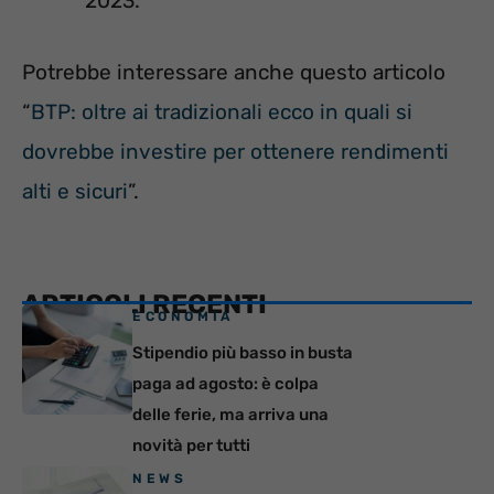
2023.
Potrebbe interessare anche questo articolo
“
BTP: oltre ai tradizionali ecco in quali si
dovrebbe investire per ottenere rendimenti
alti e sicuri
”.
ARTICOLI RECENTI
ECONOMIA
Stipendio più basso in busta
paga ad agosto: è colpa
delle ferie, ma arriva una
novità per tutti
NEWS