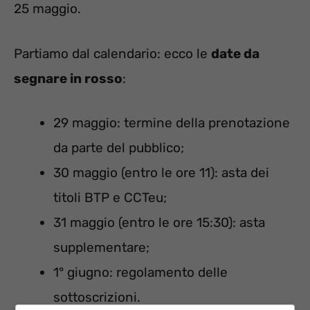
25 maggio.
Partiamo dal calendario: ecco le
date da
segnare in rosso
:
29 maggio: termine della prenotazione
da parte del pubblico;
30 maggio (entro le ore 11): asta dei
titoli BTP e CCTeu;
31 maggio (entro le ore 15:30): asta
supplementare;
1° giugno: regolamento delle
sottoscrizioni.