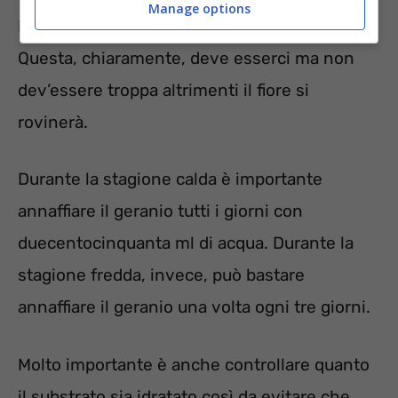
Manage options
Fondamentale è anche
l’umidità del terreno
.
Questa, chiaramente, deve esserci ma non
dev’essere troppa altrimenti il fiore si
rovinerà.
Durante la stagione calda è importante
annaffiare il geranio tutti i giorni con
duecentocinquanta ml di acqua. Durante la
stagione fredda, invece, può bastare
annaffiare il geranio una volta ogni tre giorni.
Molto importante è anche controllare quanto
il substrato sia idratato così da evitare che