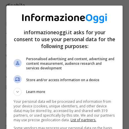
disabile.
Lo scopo della tutela offerta dalla legge del
informazioneoggi.it asks for your
1992 è quello di favorire
l’integrazione
consent to use your personal data for the
sociale e lavorativa
delle categorie di
following purposes:
cittadini più svantaggiate. A tale scopo, la
Personalised advertising and content, advertising and
content measurement, audience research and
normativa in questione permette di accedere
services development
a
tre giorni di permesso al mese retribuiti
,
Store and/or access information on a device
per assistere il parente affetto da disabilità.
Learn more
Your personal data will be processed and information from
Inoltre, il caregiver ha anche la possibilità di
your device (cookies, unique identifiers, and other device
data) may be stored by, accessed by and shared with 319
beneficiare di
due anni di permesso
partners, or used specifically by this site. We and our partners
may use precise geolocation data.
List of partners.
straordinario
per la durata dell’intera carriera
Some vendors may process your personal data on the basis