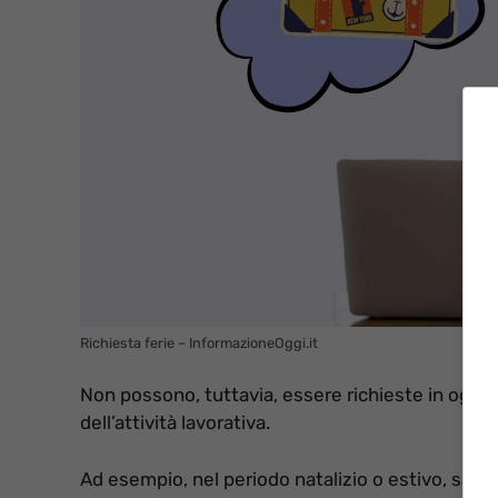
Richiesta ferie – InformazioneOggi.it
Non possono, tuttavia, essere richieste in ogni
dell’attività lavorativa.
Ad esempio, nel periodo natalizio o estivo, sare