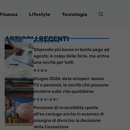
Finanza
Lifestyle
Tecnologia
ARTICOLI RECENTI
ECONOMIA
Stipendio più basso in busta paga ad
agosto: è colpa delle ferie, ma arriva
una novità per tutti
NEWS
Giugno 2026: data scioperi, bonus
TV e pensioni, le novità che possono
incidere sulla vita quotidiana
PENSIONI
Pensione di reversibilità spetta
all’ex coniuge anche in assenza di
assegno di divorzio: la decisione
della Cassazione