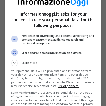
l’insolvenza delle società che emettono il
bond spazzatura.
informazioneoggi.it asks for your
consent to use your personal data for the
following purposes:
Ecco perché bisogna investire ora nei
bond spazzatura
Personalised advertising and content, advertising and
content measurement, audience research and
services development
Però, anche se c’è un rischio di perdita,
Store and/or access information on a device
soprattutto se la
FED aumenta ancora i tassi
Learn more
di interesse
, i tassi di questi titoli sono fissi e
Your personal data will be processed and information from
quindi non dovrebbero risentire dei
your device (cookies, unique identifiers, and other device
data) may be stored by, accessed by and shared with 319
partners, or used specifically by this site. We and our partners
cambiamenti. Comunque sia, gli analisti
may use precise geolocation data.
List of partners.
ritengono che i rischi sarebbero di breve
Some vendors may process your personal data on the basis
of legitimate interest, which you can object to by managing
durata rispetto all’importanza di
diversificare il
your options below. Look for a link at the bottom of this page
or in the site menu to manage or withdraw consent in privacy