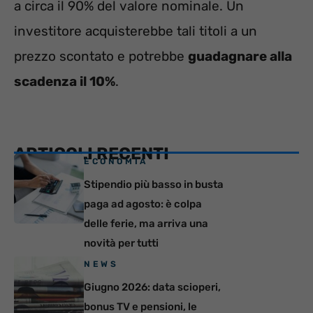
a circa il 90% del valore nominale. Un
investitore acquisterebbe tali titoli a un
prezzo scontato e potrebbe
guadagnare alla
scadenza il 10%
.
ARTICOLI RECENTI
ECONOMIA
Stipendio più basso in busta
paga ad agosto: è colpa
delle ferie, ma arriva una
novità per tutti
NEWS
Giugno 2026: data scioperi,
bonus TV e pensioni, le