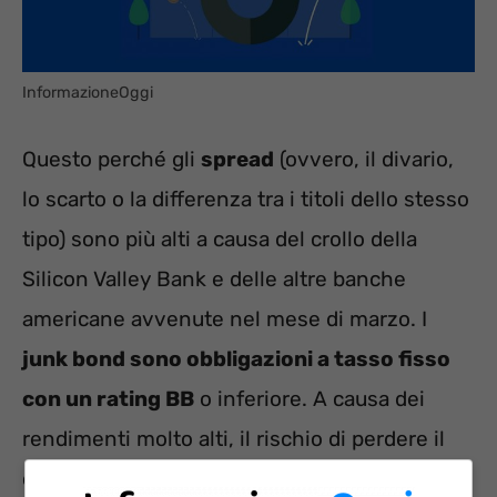
InformazioneOggi
Questo perché gli
spread
(ovvero, il divario,
lo scarto o la differenza tra i titoli dello stesso
tipo) sono più alti a causa del crollo della
Silicon Valley Bank e delle altre banche
americane avvenute nel mese di marzo. I
junk bond sono obbligazioni a tasso fisso
con un rating BB
o inferiore. A causa dei
rendimenti molto alti, il rischio di perdere il
capitale è maggiore; questo perché più alto è