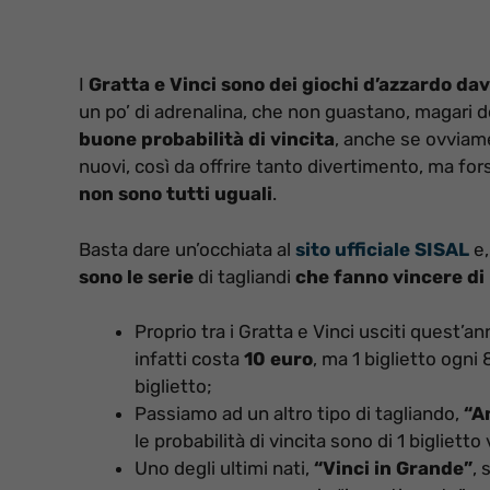
I
Gratta e Vinci sono dei giochi d’azzardo dav
un po’ di adrenalina, che non guastano, magari d
buone probabilità di vincita
, anche se ovviam
nuovi, così da offrire tanto divertimento, ma fo
non sono tutti uguali
.
Basta dare un’occhiata al
sito ufficiale SISAL
e,
sono le serie
di tagliandi
che fanno vincere di 
Proprio tra i Gratta e Vinci usciti quest’a
infatti costa
10 euro
, ma 1 biglietto ogni 
biglietto;
Passiamo ad un altro tipo di tagliando,
“A
le probabilità di vincita sono di 1 bigliett
Uno degli ultimi nati,
“Vinci in Grande”
, 