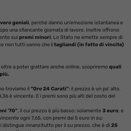
vero geniali
, perché danno un’emozione istantanea e
opo una sfiancante giornata di lavoro. Inoltre offrono
ente sui
premi minori
. Lo Stato ne emette sempre di
rse non tutti sanno che
i tagliandi (in fatto di vincite)
 oltre a poter grattare anche online, scopriremo
quali
più.
nno troviamo il
“Oro 24 Carati”
: il prezzo è un po’ alto,
8,36 è vincente. E i premi sono più alti del costo del
nni ’70”
, il cui prezzo è più basso: solamente
3 euro
; e
o vincente ogni 7,65, con premi dai 5 euro in su;
si distingue innanzitutto per il su prezzo, che è di
25