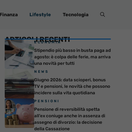
Finanza
Lifestyle
Tecnologia
ARTICOLI RECENTI
ECONOMIA
Stipendio più basso in busta paga ad
agosto: è colpa delle ferie, ma arriva
una novità per tutti
NEWS
Giugno 2026: data scioperi, bonus
TV e pensioni, le novità che possono
incidere sulla vita quotidiana
PENSIONI
Pensione di reversibilità spetta
all’ex coniuge anche in assenza di
assegno di divorzio: la decisione
della Cassazione