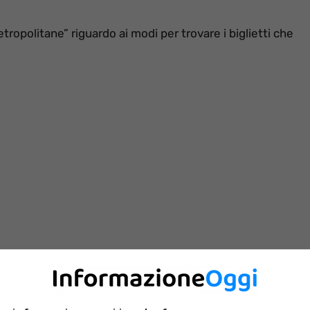
olitane” riguardo ai modi per trovare i biglietti che