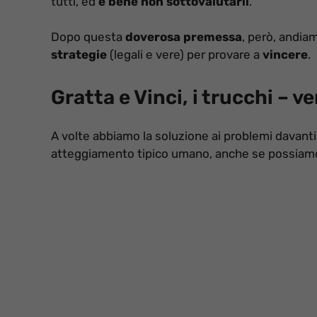
tutti, ed
è bene non sottovalutarli
.
Dopo questa
doverosa premessa
, però, andia
strategie
(legali e vere) per provare a
vincere
.
Gratta e Vinci, i trucchi – ve
A volte abbiamo la soluzione ai problemi davanti
atteggiamento tipico umano, anche se possiamo