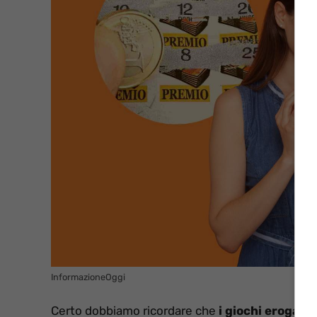
InformazioneOggi
Certo dobbiamo ricordare che
i giochi erogati