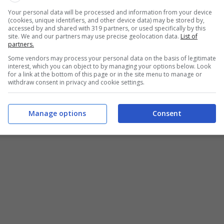
Your personal data will be processed and information from your device
(cookies, unique identifiers, and other device data) may be stored by,
mondiale gareggia con Maxime Martin ed Augusto
accessed by and shared with 319 partners, or used specifically by this
site. We and our partners may use precise geolocation data.
List of
ltissimo. Tuttavia, le cose migliorano, a livello di passo,
partners.
 con ottimismo al futuro.
Some vendors may process your personal data on the basis of legitimate
interest, which you can object to by managing your options below. Look
for a link at the bottom of this page or in the site menu to manage or
rande passione di Valentino Rossi, ovvero il
withdraw consent in privacy and cookie settings.
tira e molla per ciò che riguarda la presenza in F1 ed in
egalato un vero e proprio gioiello qualche anno fa.
Manage options
Consent