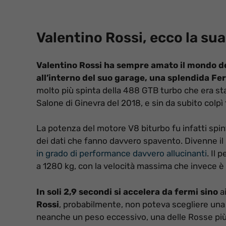
Valentino Rossi, ecco la sua
Valentino Rossi ha sempre amato il mondo de
all’interno del suo garage, una splendida Fer
molto più spinta della 488 GTB turbo che era sta
Salone di Ginevra del 2018, e sin da subito colpì t
La potenza del motore V8 biturbo fu infatti spint
dei dati che fanno davvero spavento. Divenne i
in grado di performance davvero allucinanti
. Il 
a 1280 kg, con la velocità massima che invece è
In soli 2,9 secondi si accelera da fermi sino
ai
Rossi
, probabilmente, non poteva scegliere un
neanche un peso eccessivo, una delle Rosse più d