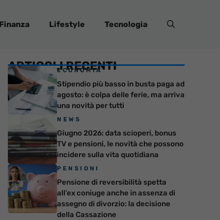
Finanza
Lifestyle
Tecnologia
ARTICOLI RECENTI
ECONOMIA
Stipendio più basso in busta paga ad
agosto: è colpa delle ferie, ma arriva
una novità per tutti
NEWS
Giugno 2026: data scioperi, bonus
TV e pensioni, le novità che possono
incidere sulla vita quotidiana
PENSIONI
Pensione di reversibilità spetta
all’ex coniuge anche in assenza di
assegno di divorzio: la decisione
della Cassazione