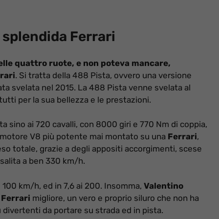
 splendida Ferrari
lle quattro ruote, e non poteva mancare,
rari
. Si tratta della 488 Pista, ovvero una versione
ta svelata nel 2015. La 488 Pista venne svelata al
utti per la sua bellezza e le prestazioni.
a sino ai 720 cavalli, con 8000 giri e 770 Nm di coppia,
l motore V8 più potente mai montato su una
Ferrari
,
peso totale, grazie a degli appositi accorgimenti, scese
 salita a ben 330 km/h.
 100 km/h, ed in 7,6 ai 200. Insomma,
Valentino
a
Ferrari
migliore, un vero e proprio siluro che non ha
ivertenti da portare su strada ed in pista.