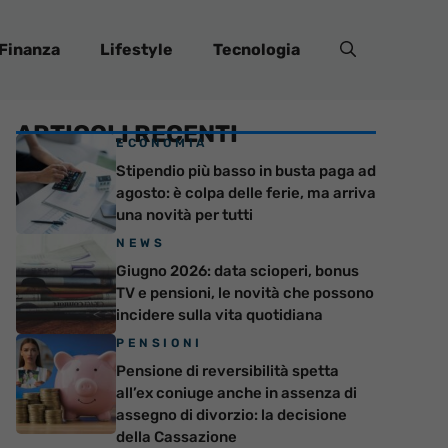
Finanza
Lifestyle
Tecnologia
ARTICOLI RECENTI
ECONOMIA
Stipendio più basso in busta paga ad
agosto: è colpa delle ferie, ma arriva
una novità per tutti
NEWS
Giugno 2026: data scioperi, bonus
TV e pensioni, le novità che possono
incidere sulla vita quotidiana
PENSIONI
Pensione di reversibilità spetta
all’ex coniuge anche in assenza di
assegno di divorzio: la decisione
della Cassazione