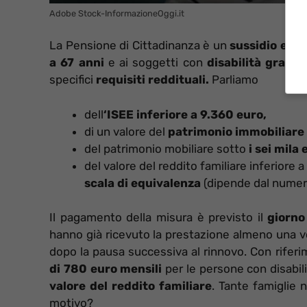
Adobe Stock-InformazioneOggi.it
La Pensione di Cittadinanza è un
sussidio eco
a 67 anni
e ai soggetti con
disabilità grave
o
specifici
requisiti reddituali.
Parliamo
dell
‘ISEE inferiore a 9.360 euro,
di un valore del
patrimonio immobiliare 
del patrimonio mobiliare sotto
i sei mila 
del valore del reddito familiare inferiore a
scala di equivalenza
(dipende dal numero
Il pagamento della misura è previsto il
giorno 
hanno già ricevuto la prestazione almeno una vo
dopo la pausa successiva al rinnovo. Con rifer
di 780 euro mensili
per le persone con disabili
valore del reddito familiare
. Tante famiglie 
motivo?