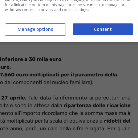
for a link at the bottom of this page or in the site menu to manage or
withdraw consent in privacy and cookie settings.
nomico
erogato alle persone con età
pari o superiore
 in condizione di non autosufficienza che rispettano
Manage options
Consent
inferiore a 30 mila euro
,
euro,
7.560 euro moltiplicati per il parametro della
 dei componenti del nucleo familiare).
27 aprile.
Tale data fa riferimento ai percettori che
lta o sono in attesa dalla
ripartenza delle ricariche
imento all’importo ricordiamo che la somma massima è
tà moltiplicati per la scala di equivalenza e
ridotti del
noteranno, però, un calo della cifra erogata. Per quale