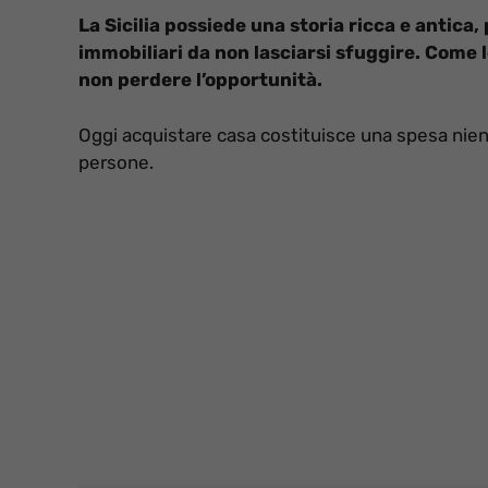
La Sicilia possiede una storia ricca e antica,
immobiliari da non lasciarsi sfuggire. Come l
non perdere l’opportunità.
Oggi acquistare casa costituisce una spesa nient
persone.