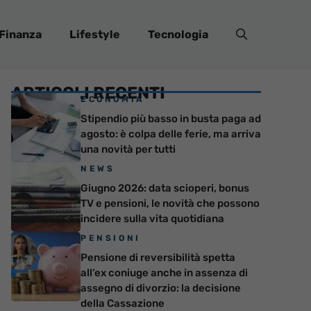
Finanza
Lifestyle
Tecnologia
ARTICOLI RECENTI
ECONOMIA
Stipendio più basso in busta paga ad
agosto: è colpa delle ferie, ma arriva
una novità per tutti
NEWS
Giugno 2026: data scioperi, bonus
TV e pensioni, le novità che possono
incidere sulla vita quotidiana
PENSIONI
Pensione di reversibilità spetta
all’ex coniuge anche in assenza di
assegno di divorzio: la decisione
della Cassazione