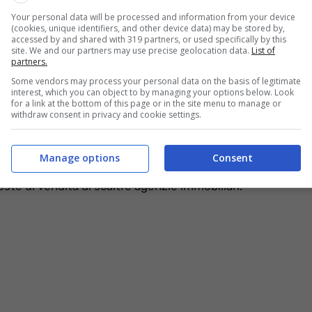
Your personal data will be processed and information from your device
(cookies, unique identifiers, and other device data) may be stored by,
accessed by and shared with 319 partners, or used specifically by this
ano a spaventare i cittadini – e ciò nonostante i
site. We and our partners may use precise geolocation data.
List of
partners.
comprare un’abitazione, o di stipulare un mutuo, viene
rare il bilancio familiare mensile.
Some vendors may process your personal data on the basis of legitimate
interest, which you can object to by managing your options below. Look
for a link at the bottom of this page or in the site menu to manage or
withdraw consent in privacy and cookie settings.
 immobiliare
molto conveniente, sul mercato c’è.
ttone deve prestare non poca attenzione ai rischi di
a realtà concreta: ci riferiamo ai cosiddetti ‘annunci
Manage options
Consent
 l’ignaro interessato all’acquisto e a metterlo nella
oste di vendita di scaltre agenzie immobiliari.