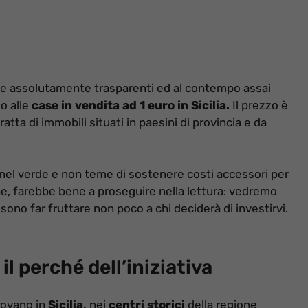
rte assolutamente trasparenti ed al contempo assai
o alle
case in vendita ad 1 euro in Sicilia.
Il prezzo è
atta di immobili situati in paesini di provincia e da
a nel verde e non teme di sostenere costi accessori per
one, farebbe bene a proseguire nella lettura: vedremo
ono far fruttare non poco a chi deciderà di investirvi.
il perché dell’iniziativa
trovano in
Sicilia,
nei
centri storici
della regione