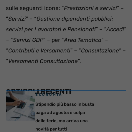
sulle seguenti icone: “
Prestazioni e servizi
” –
“
Servizi
” – “
Gestione dipendenti pubblici:
servizi per Lavoratori e Pensionati
” – “
Accedi
”
– “
Servizi GDP
” – per “
Area Tematica
” –
“
Contributi e Versamenti
” – “
Consultazione
” –
“
Versamenti Consultazione
“.
ARTICOLI RECENTI
ECONOMIA
Stipendio più basso in busta
paga ad agosto: è colpa
delle ferie, ma arriva una
novità per tutti