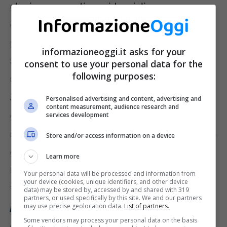
che i versamenti previdenziali vengono
considerati come se fossero stati sempre
presenti sulla Gestione prescelta.
informazioneoggi.it asks for your
Sottolineiamo, però, che non si tratta di
consent to use your personal data for the
following purposes:
un’opzione economica, perché i
costi
da
affrontare sono abbastanza elevati. La cifra
Personalised advertising and content, advertising and
content measurement, audience research and
da pagare dipende da vari fattori, come la
services development
retribuzione percepita, l’anzianità contributiva
Store and/or access information on a device
e l’età anagrafica.
Learn more
Non perdere il seguente approfondimento:
Your personal data will be processed and information from
your device (cookies, unique identifiers, and other device
“
Riscatto contributi non versati: è davvero
data) may be stored by, accessed by and shared with 319
partners, or used specifically by this site. We and our partners
possibile? Quando sono utili per la
may use precise geolocation data.
List of partners.
Some vendors may process your personal data on the basis
pensione
“.