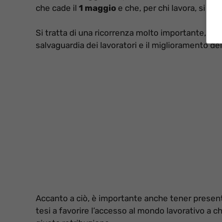
che cade il
1 maggio
e che, per chi lavora, si leg
Si tratta di una ricorrenza molto importante, d
salvaguardia dei lavoratori e il miglioramento de
Accanto a ciò, è importante anche tener present
tesi a favorire l’accesso al mondo lavorativo a chi