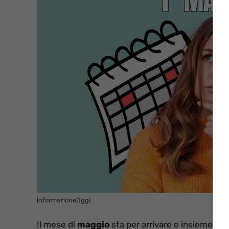
InformazioneOggi
Il mese di
maggio
sta per arrivare e insieme a q