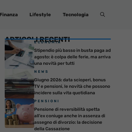
Finanza
Lifestyle
Tecnologia
ARTICOLI RECENTI
ECONOMIA
Stipendio più basso in busta paga ad
agosto: è colpa delle ferie, ma arriva
una novità per tutti
NEWS
Giugno 2026: data scioperi, bonus
TV e pensioni, le novità che possono
incidere sulla vita quotidiana
PENSIONI
Pensione di reversibilità spetta
all’ex coniuge anche in assenza di
assegno di divorzio: la decisione
della Cassazione