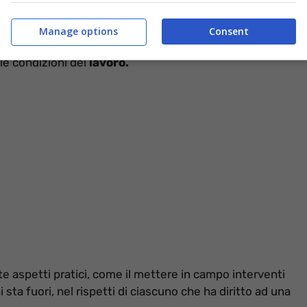
a al
bonus in busta paga.
Manage options
Consent
al momento che ricorda quanto sia importante la
lle condizioni del
lavoro.
e aspetti pratici, come il mettere in campo interventi
 sta fuori, nel rispetti di ciascuno che ha diritto ad una