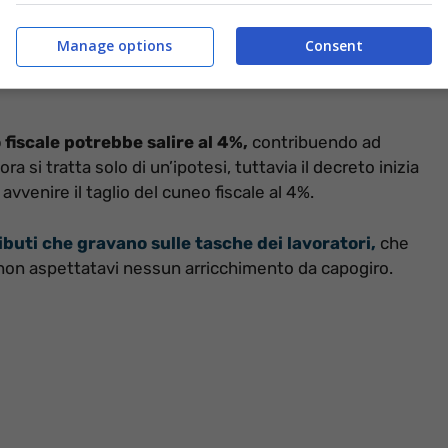
Manage options
Consent
 fiscale potrebbe salire al 4%,
contribuendo ad
ora si tratta solo di un’ipotesi, tuttavia il decreto inizia
venire il taglio del cuneo fiscale al 4%.
ibuti che gravano sulle tasche dei lavoratori,
che
 non aspettatavi nessun arricchimento da capogiro.