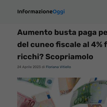
Vai
al
contenuto
Aumento busta paga per m
del cuneo fiscale al 4% 
ricchi? Scopriamolo
24 Aprile 2023
di
Floriana Vitiello