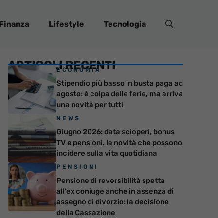
Finanza
Lifestyle
Tecnologia
ARTICOLI RECENTI
ECONOMIA
Stipendio più basso in busta paga ad
agosto: è colpa delle ferie, ma arriva
una novità per tutti
NEWS
Giugno 2026: data scioperi, bonus
TV e pensioni, le novità che possono
incidere sulla vita quotidiana
PENSIONI
Pensione di reversibilità spetta
all’ex coniuge anche in assenza di
assegno di divorzio: la decisione
della Cassazione