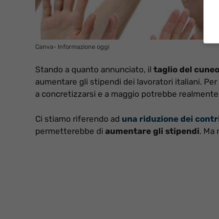
Canva- Informazione oggi
Stando a quanto annunciato, il
taglio del cuneo
aumentare gli stipendi dei lavoratori italiani. Per 
a concretizzarsi e a maggio potrebbe realmente av
Ci stiamo riferendo ad
una riduzione dei contr
permetterebbe di
aumentare gli stipendi
. Ma