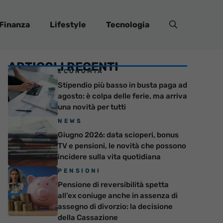
Finanza
Lifestyle
Tecnologia
ARTICOLI RECENTI
ECONOMIA
Stipendio più basso in busta paga ad
agosto: è colpa delle ferie, ma arriva
una novità per tutti
NEWS
Giugno 2026: data scioperi, bonus
TV e pensioni, le novità che possono
incidere sulla vita quotidiana
PENSIONI
Pensione di reversibilità spetta
all’ex coniuge anche in assenza di
assegno di divorzio: la decisione
della Cassazione