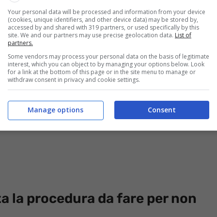
Your personal data will be processed and information from your device
a: “Buongiorno, mi sono dimenticata di fare la
(cookies, unique identifiers, and other device data) may be stored by,
accessed by and shared with 319 partners, or used specifically by this
e 2023, come posso fare? Mi sono state addebitate le
site. We and our partners may use precise geolocation data.
List of
partners.
va? Aspetto una risposta. Grazie.”
Some vendors may process your personal data on the basis of legitimate
interest, which you can object to by managing your options below. Look
for a link at the bottom of this page or in the site menu to manage or
withdraw consent in privacy and cookie settings.
Manage options
Consent
ta la procedura da fare per non