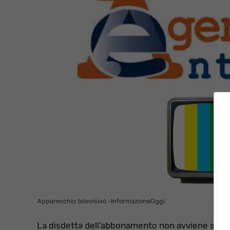
Apparecchio televisivo -InformazioneOggi
La disdetta dell’abbonamento non avviene siglan