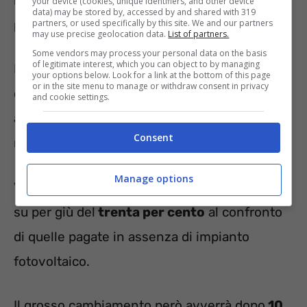
investire le cifre risparmiate in prodotti o altri
your device (cookies, unique identifiers, and other device
data) may be stored by, accessed by and shared with 319
partners, or used specifically by this site. We and our partners
processi.
may use precise geolocation data.
List of partners.
Some vendors may process your personal data on the basis
of legitimate interest, which you can object to by managing
Ma non è tutto. Infatti gli imprenditori
your options below. Look for a link at the bottom of this page
or in the site menu to manage or withdraw consent in privacy
cominciano a risparmiare, in tal caso rispetto
and cookie settings.
alla
bolletta,
già da quando l’impianto,
Consent
noleggiato, viene installato.
Manage options
Viene stimato un
calo del costo dell’utenza
su per giù del
trenta per cento
al confronto
di quelle pagate in assenza di impianto
fotovoltaico.
Il grosso cambiamento però avverrà dopo
10