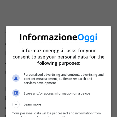
Tra i vantaggi in merito, secondo
quest’ultimo, il primo è di natura
economica.
informazioneoggi.it asks for your
Il fotovoltaico a noleggio evita
consent to use your personal data for the
all’imprenditore una rilevante
spesa,
following purposes:
necessaria nel caso dell’acquisto.
Personalised advertising and content, advertising and
content measurement, audience research and
services development
L’impresa che sceglie di
affittare
un
Store and/or access information on a device
impianto fotovoltaico
ha modo di potersi
Learn more
concentrare sulla propria attività, andando ad
Your personal data will be processed and information from