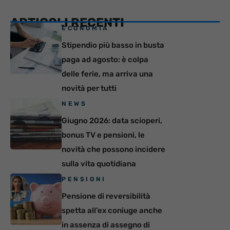
ARTICOLI RECENTI
ECONOMIA
Stipendio più basso in busta
paga ad agosto: è colpa
delle ferie, ma arriva una
novità per tutti
NEWS
Giugno 2026: data scioperi,
bonus TV e pensioni, le
novità che possono incidere
sulla vita quotidiana
PENSIONI
Pensione di reversibilità
spetta all’ex coniuge anche
in assenza di assegno di