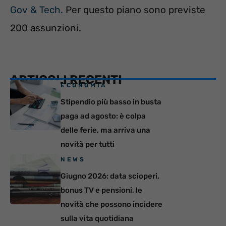
Gov & Tech.
Per questo piano sono previste
200 assunzioni.
ARTICOLI RECENTI
ECONOMIA
Stipendio più basso in busta
paga ad agosto: è colpa
delle ferie, ma arriva una
novità per tutti
NEWS
Giugno 2026: data scioperi,
bonus TV e pensioni, le
novità che possono incidere
sulla vita quotidiana