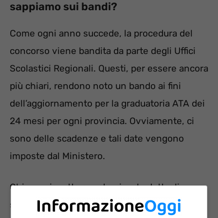
sappiamo sui bandi?
Come ogni anno succede, la procedura del
concorso viene bandita da parte degli Uffici
Scolastici Regionali. Questi, per essere ancora
più chiari, rendono noto un bando ai fini
dell’aggiornamento per la graduatoria ATA dei
24 mesi per ogni provincia. Ovviamente, ci
sono delle scadenze e tali date vengono
imposte dal Ministero.
Chi non rispetta questo piccolo dettaglio
sono la Regione della
Valle d’Aosta
e la