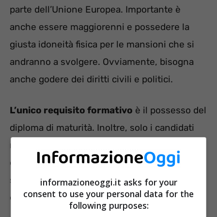
parte dell’Unione Europea. Importante è
anche essere maggiorenni e possedere la
giusta idoneità fisica per le mansioni che si
andranno a svolgere. Ovviamente, bisogna
anche godere dei diritti civili e politici.
L’unico requisito formativo
è il possesso del
diploma di maturità. Inoltre, solo i candidati
maschi nati entro il mese di dicembre
dell’anno 1985, per poter partecipare alla
selezione, devono aver svolto la leva
informazioneoggi.it asks for your
consent to use your personal data for the
obbligatoria.
following purposes: