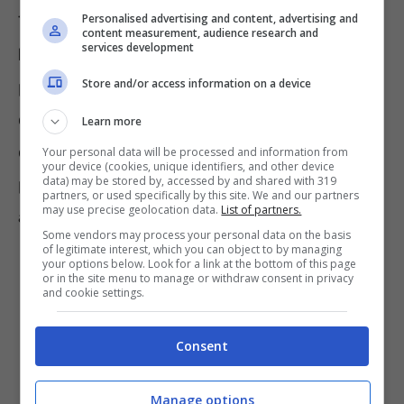
Personalised advertising and content, advertising and
Tuttavia,
non possono proporsi come
content measurement, audience research and
services development
bibliotecari
tutti coloro che non fanno più
Store and/or access information on a device
parte dell’elettorato politico attivo. Stessa
cosa vale per coloro che sono stati destituiti,
Learn more
dispensati oppure licenziati da un precedente
Your personal data will be processed and information from
your device (cookies, unique identifiers, and other device
data) may be stored by, accessed by and shared with 319
pubblico impiego. Lo stesso discorso vale
partners, or used specifically by this site. We and our partners
may use precise geolocation data.
List of partners.
anche per chi è stato dichiarato decaduto.
Some vendors may process your personal data on the basis
of legitimate interest, which you can object to by managing
your options below. Look for a link at the bottom of this page
or in the site menu to manage or withdraw consent in privacy
and cookie settings.
Consent
Manage options