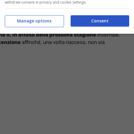
withdraw consent in privacy and cookie settings.
bbiamo una situazione Meteo un po’ anomala, che sta
, soprattutto nelle località montane, avrà ancora i
 andranno “in vacanza” anche loro.
Manage options
Consent
ne lì, in attesa della prossima stagione
invernale.
tenzione
affinché, una volta riacceso, non sia