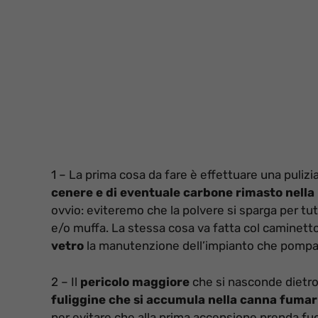
1 – La prima cosa da fare è effettuare una puliz
cenere e di eventuale carbone rimasto nella
ovvio: eviteremo che la polvere si sparga per tu
e/o muffa. La stessa cosa va fatta col caminett
vetro
la manutenzione dell’impianto che pomp
2 – Il
pericolo maggiore
che si nasconde dietro 
fuliggine che si accumula nella canna fumar
per evitare che alla prima accensione prenda fu