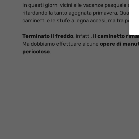
In questi giorni vicini alle vacanze pasquale a
ritardando la tanto agognata primavera. Qualcuno
caminetti e le stufe a legna accesi, ma tra poco
Terminato il freddo
, infatti,
il caminetto rima
Ma dobbiamo effettuare alcune
opere di manu
pericoloso
.