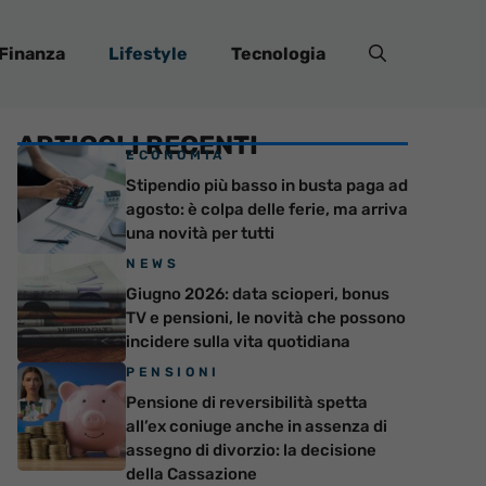
Finanza
Lifestyle
Tecnologia
ARTICOLI RECENTI
ECONOMIA
Stipendio più basso in busta paga ad
agosto: è colpa delle ferie, ma arriva
una novità per tutti
NEWS
Giugno 2026: data scioperi, bonus
TV e pensioni, le novità che possono
incidere sulla vita quotidiana
PENSIONI
Pensione di reversibilità spetta
all’ex coniuge anche in assenza di
assegno di divorzio: la decisione
della Cassazione