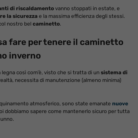
ianti di riscaldamento
vanno stoppati in estate, e
re la sicurezza
e la massima efficienza degli stessi.
ol nostro bel
caminetto
.
sa fare per tenere il caminetto
imo inverno
 legna così com’è, visto che si tratta di un
sistema di
 realtà, necessita di manutenzione (almeno minima)
’inquinamento atmosferico, sono state emanate
nuove
poi dobbiamo sapere come mantenerlo sicuro per tutta
tunno.