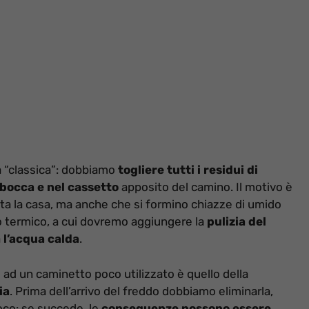
ia “classica”: dobbiamo
togliere tutti i residui di
 bocca e nel cassetto
apposito del camino. Il motivo è
tta la casa, ma anche che si formino chiazze di umido
o termico, a cui dovremo aggiungere la
pulizia del
a
l’acqua calda
.
ad un caminetto poco utilizzato è quello della
ia
. Prima dell’arrivo del freddo dobbiamo eliminarla,
oco: se succede, le
conseguenze possono essere