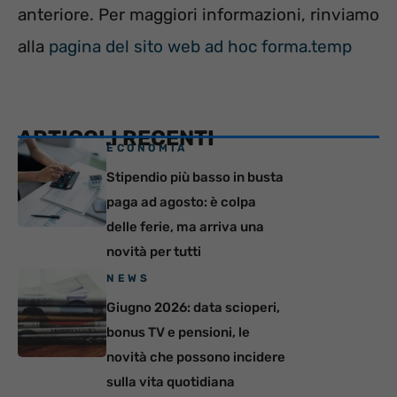
anteriore. Per maggiori informazioni, rinviamo
alla
pagina del sito web ad hoc forma.temp
ARTICOLI RECENTI
ECONOMIA
Stipendio più basso in busta
paga ad agosto: è colpa
delle ferie, ma arriva una
novità per tutti
NEWS
Giugno 2026: data scioperi,
bonus TV e pensioni, le
novità che possono incidere
sulla vita quotidiana