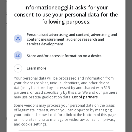
tempo determinato o indeterminato, anche in
informazioneoggi.it asks for your
apprendistato, che sono al momento in uno
consent to use your personal data for the
following purposes:
stato di disoccupazione
.
Personalised advertising and content, advertising and
content measurement, audience research and
services development
Store and/or access information on a device
Learn more
Your personal data will be processed and information from
your device (cookies, unique identifiers, and other device
data) may be stored by, accessed by and shared with 319
partners, or used specifically by this site. We and our partners
may use precise geolocation data.
List of partners.
Some vendors may process your personal data on the basis
of legitimate interest, which you can object to by managing
your options below. Look for a link at the bottom of this page
Quali sono i requisiti del bonus SAR?
or in the site menu to manage or withdraw consent in privacy
and cookie settings.