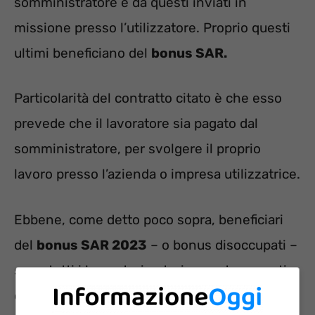
somministratore e da questi inviati in
missione presso l’utilizzatore. Proprio questi
ultimi beneficiano del
bonus SAR.
Particolarità del contratto citato è che esso
prevede che il lavoratore sia pagato dal
somministratore, per svolgere il proprio
lavoro presso l’azienda o impresa utilizzatrice.
Ebbene, come detto poco sopra, beneficiari
del
bonus SAR 2023
– o bonus disoccupati –
sono tutti i lavoratori anteriormente assunti
con uno o più contratti in somministrazione a