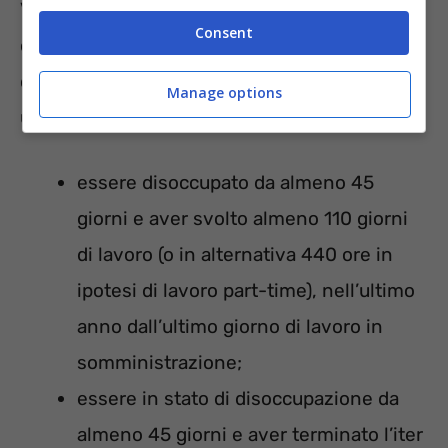
Veniamo ora agli specifici requisiti per
Consent
ottenere la prestazione in oggetto. Per
conseguirla, occorre essere in possesso di
Manage options
uno dei requisiti che seguono:
essere disoccupato da almeno 45
giorni e aver svolto almeno 110 giorni
di lavoro (o in alternativa 440 ore in
ipotesi di lavoro part-time), nell’ultimo
anno dall’ultimo giorno di lavoro in
somministrazione;
essere in stato di disoccupazione da
almeno 45 giorni e aver terminato l’iter