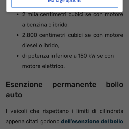
Manage options
2 mila centimetri cubici se con motore
a benzina o ibrido,
2.800 centimetri cubici se con motore
diesel o ibrido,
di potenza inferiore a 150 kW se con
motore elettrico.
Esenzione permanente bollo
auto
I veicoli che rispettano i limiti di cilindrata
appena citati godono
dell’esenzione del bollo