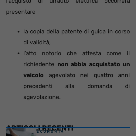
l’acquisto di un’auto elettrica occorrerà
presentare
la copia della patente di guida in corso
di validità,
l’atto notorio che attesta come il
richiedente
non abbia acquistato un
veicolo
agevolato nei quattro anni
precedenti alla domanda di
agevolazione.
ARTICOLI RECENTI
ECONOMIA