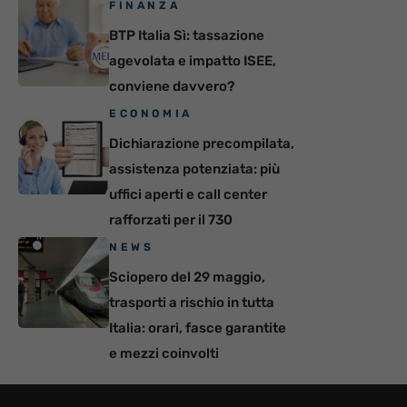
FINANZA
BTP Italia Sì: tassazione
agevolata e impatto ISEE,
conviene davvero?
ECONOMIA
Dichiarazione precompilata,
assistenza potenziata: più
uffici aperti e call center
rafforzati per il 730
NEWS
Sciopero del 29 maggio,
trasporti a rischio in tutta
Italia: orari, fasce garantite
e mezzi coinvolti