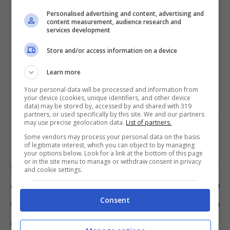
Personalised advertising and content, advertising and
content measurement, audience research and
services development
Store and/or access information on a device
optional,
Learn more
prestazioni di adattamento di auto non
Your personal data will be processed and information from
adattate già in possesso del disabile,
your device (cookies, unique identifiers, and other device
data) may be stored by, accessed by and shared with 319
cessione di strumenti e accessori usati
partners, or used specifically by this site. We and our partners
may use precise geolocation data.
List of partners.
per l’adattamento.
Some vendors may process your personal data on the basis
of legitimate interest, which you can object to by managing
your options below. Look for a link at the bottom of this page
or in the site menu to manage or withdraw consent in privacy
L’IVA al 4% viene applicata unicamente sugli
and cookie settings.
acquisti effettuati dal disabile o dalla persona
Consent
che lo ha a carico. Inoltre, il mezzo dovrà
avere necessariamente
una cilindrata fino a