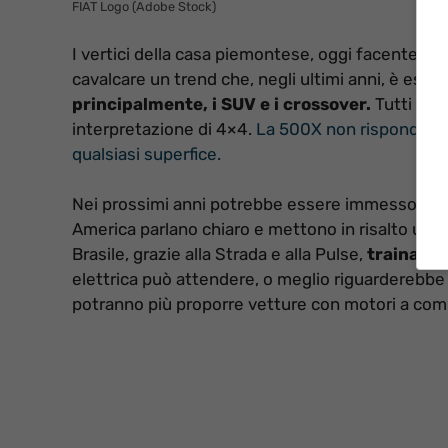
FIAT Logo (Adobe Stock)
I vertici della casa piemontese, oggi facente par
cavalcare un trend che, negli ultimi anni, è esplos
principalmente, i SUV e i crossover.
Tutti i p
interpretazione di 4×4.
La 500X non risponde alle
qualsiasi superfice.
Nei prossimi anni potrebbe essere immesso sul 
America parlano chiaro e mettono in risalto un su
Brasile, grazie alla Strada e alla Pulse,
trainando
elettrica può attendere, o meglio riguarderebbe
potranno più proporre vetture con motori a com