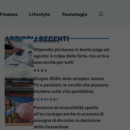
Finanza
Lifestyle
Tecnologia
ARTICOLI RECENTI
ECONOMIA
Stipendio più basso in busta paga ad
agosto: è colpa delle ferie, ma arriva
una novità per tutti
NEWS
Giugno 2026: data scioperi, bonus
TV e pensioni, le novità che possono
incidere sulla vita quotidiana
PENSIONI
Pensione di reversibilità spetta
all’ex coniuge anche in assenza di
assegno di divorzio: la decisione
della Cassazione