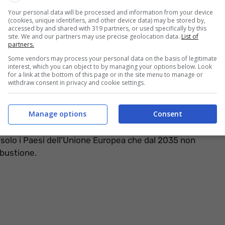
Your personal data will be processed and information from your device
(cookies, unique identifiers, and other device data) may be stored by,
te del Gruppo Stellantis, si sono quasi convinti di
accessed by and shared with 319 partners, or used specifically by this
site. We and our partners may use precise geolocation data.
List of
o. In Italia il mercato è in crisi ma
a vendersi sono,
partners.
iù grandi brand al mondo hanno proposto la loro
Some vendors may process your personal data on the basis of legitimate
 caratteristiche di chi cerca un’auto inarrestabile su
interest, which you can object to by managing your options below. Look
for a link at the bottom of this page or in the site menu to manage or
withdraw consent in privacy and cookie settings.
mercato un SUV anche per l’Europa. I dati in Sud
Manage options
Consent
ccesso garantito. Il 2023 è iniziato col botto in
 un mercato in grande espansione.
La transizione
 solo i Paesi dell’Unione Europea che dal 2035 non
bustione.