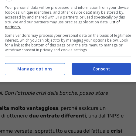
Your personal data will be processed and information from your device
(cookies, unique identifiers, and other device data) may be stored by,
 delle somme versate dagli iscritti
, nel corso della
accessed by and shared with 319 partners, or used specifically by this
nto della pensione. La somma maturata negli anni,
site. We and our partners may use precise geolocation data.
List of
partners.
ne dei presupposti per l’erogazione dell’assegno
Some vendors may process your personal data on the basis of legitimate
interest, which you can object to by managing your options below. Look
tuttavia, è necessario informarsi sui vantaggi e sugli
for a link at the bottom of this page or in the site menu to manage or
withdraw consent in privacy and cookie settings.
osi?
Manage options
Consent
 Con l’attuale crisi delle banche, posso stare
elta molto vantaggiosa
, perché assicura un
 di ottenere
due entrate differenti
, una dall’INPS e
somme versate, soprattutto a causa dell’attuale
crisi