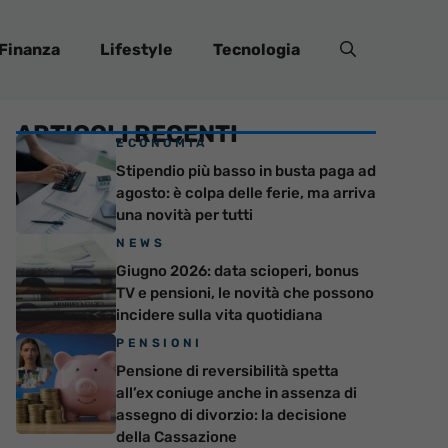
Finanza
Lifestyle
Tecnologia
ARTICOLI RECENTI
ECONOMIA
Stipendio più basso in busta paga ad
agosto: è colpa delle ferie, ma arriva
una novità per tutti
NEWS
Giugno 2026: data scioperi, bonus
TV e pensioni, le novità che possono
incidere sulla vita quotidiana
PENSIONI
Pensione di reversibilità spetta
all’ex coniuge anche in assenza di
assegno di divorzio: la decisione
della Cassazione