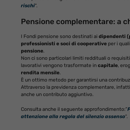
rischi
“.
Pensione complementare: a chi
I Fondi pensione sono destinati ai
dipendenti (p
professionisti e soci di cooperative
per i qual
pensione
.
Non ci sono particolari limiti reddituali o requi
lavorativi vengono trasformate in
capitale
, ero
rendita mensile
.
È un ottimo metodo per garantirsi una contribuzio
Attraverso la previdenza complementare, infatti,
anche un contributo aggiuntivo.
Consulta anche il seguente approfondimento:”
F
attenzione alla regola del silenzio assenso
“.