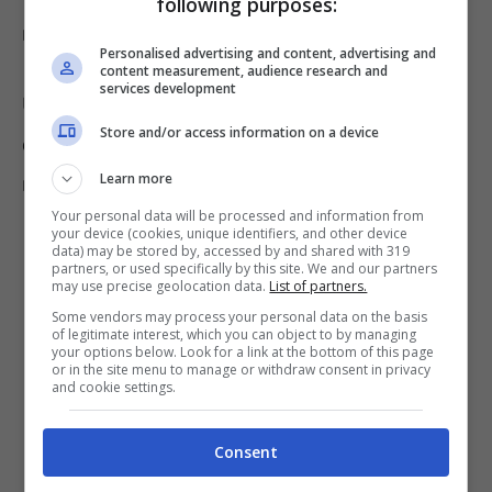
following purposes:
millilitri di acqua e mezzo cucchiaio di limone.
Personalised advertising and content, advertising and
content measurement, audience research and
services development
Un pennello per procedere con l’applicazione
Store and/or access information on a device
e poi una ciotola. Ed infine una maglietta che
Learn more
non si utilizza più.
Your personal data will be processed and information from
your device (cookies, unique identifiers, and other device
data) may be stored by, accessed by and shared with 319
partners, or used specifically by this site. We and our partners
may use precise geolocation data.
List of partners.
Some vendors may process your personal data on the basis
of legitimate interest, which you can object to by managing
your options below. Look for a link at the bottom of this page
or in the site menu to manage or withdraw consent in privacy
and cookie settings.
Consent