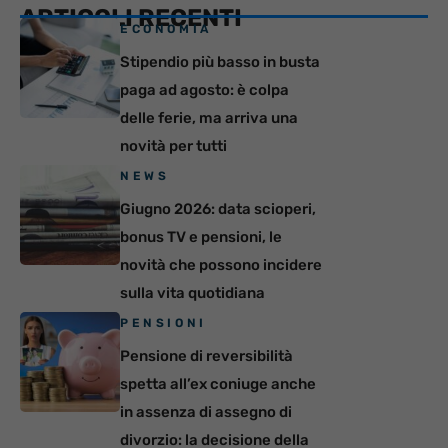
ARTICOLI RECENTI
ECONOMIA
Stipendio più basso in busta
paga ad agosto: è colpa
delle ferie, ma arriva una
novità per tutti
NEWS
Giugno 2026: data scioperi,
bonus TV e pensioni, le
novità che possono incidere
sulla vita quotidiana
PENSIONI
Pensione di reversibilità
spetta all’ex coniuge anche
in assenza di assegno di
divorzio: la decisione della