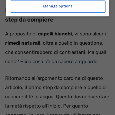
Manage options
Henné per coprire i capelli bianchi: gli
step da compiere
A proposito di
capelli bianchi
, vi sono alcuni
rimedi naturali
, oltre a quello in questione,
che consentirebbero di contrastarli. Ma quali
sono?
Ecco cosa c’è da sapere a riguardo
.
Ritornando all’argomento cardine di questo
articolo, il primo step da compiere e quello di
cuocere il tè in acqua. Questo dovrà diventare
la metà rispetto all’inizio. Per quanto