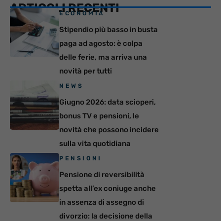
ARTICOLI RECENTI
ECONOMIA
Stipendio più basso in busta
paga ad agosto: è colpa
delle ferie, ma arriva una
novità per tutti
NEWS
Giugno 2026: data scioperi,
bonus TV e pensioni, le
novità che possono incidere
sulla vita quotidiana
PENSIONI
Pensione di reversibilità
spetta all’ex coniuge anche
in assenza di assegno di
divorzio: la decisione della