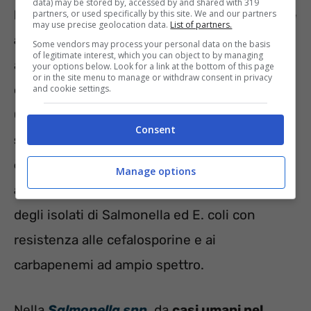
data) may be stored by, accessed by and shared with 319
Nuove sostanze sono state aggiunte anche
partners, or used specifically by this site. We and our partners
may use precise geolocation data.
List of partners.
all’antimicrobico armonizzato
, tra cui
Some vendors may process your personal data on the basis
of legitimate interest, which you can object to by managing
amikacina per Salmonella ed E. coli, e
your options below. Look for a link at the bottom of this page
or in the site menu to manage or withdraw consent in privacy
cloramfenicolo ed ertapenem per
and cookie settings.
Campylobacter spp. Sempre
dal 2021, il
Consent
sequenziamento dell’intero genoma (WGS)
è stato autorizzato come metodo
Manage options
alternativo
al test fenotipico supplementare
degli isolati di Salmonella ed E. coli con
resistenza alle cefalosporine e ai
carbapenemi ad ampio spettro.
Nella
Salmonella spp.
da
casi umani nel