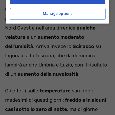
Gli
effetti durante il fine settimana
Manage options
potrebbero essere svariati, e dare ai cieli del
Nord Ovest e nell’area tirrenica
qualche
velatura
e un
aumento moderato
dell’umidità
. Arriva invece lo
Scirocco
su
Liguria e alta Toscana, che da domenica
lambirà anche Umbria e Lazio, con il risultato
di un
aumento della nuvolosità
.
Gli effetti sulle
temperature
saranno i
medesimi di questi giorni:
freddo e in alcuni
casi sotto lo zero di notte
, ma di giorno