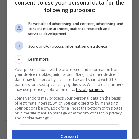
consent to use your personal data for the
following purposes:
Personalised advertising and content, advertising and
content measurement, audience research and
services development
Meteo da venerdì a domenica, ecco
cosa ci porterà il ‘Cammello’
Store and/or access information on a device
Learn more
Al momento le mappe parlano chiaro:
il
Your personal data will be processed and information from
Cammello, ovvero l’anticiclone africano che
your device (cookies, unique identifiers, and other device
data) may be stored by, accessed by and shared with 319
partners, or used specifically by this site. We and our partners
arriva dalla Tunisia
ha la forza di abbracciare
may use precise geolocation data.
List of partners.
tutta la Penisola e arrivare ben oltre, molto a
Some vendors may process your personal data on the basis
of legitimate interest, which you can object to by managing
Est. Si tratta però di un’
estensione molto
your options below. Look for a link at the bottom of this page
or in the site menu to manage or withdraw consent in privacy
and cookie settings.
stretta
, che tende a risalire solamente verso
alcune Regioni.
Consent