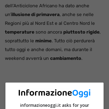
dell’Anticiclone Africano ha dato anche
un’
illusione di primavera
, anche se nelle
Regioni più al Nord Est e al Centro Nord le
temperature
sono ancora
piuttosto rigide
,
soprattutto le
minime
. Tutto ciò perdurerà
tutto oggi e anche domani, ma durante il
weekend avverrà un
cambiamento
.
informazioneoggi.it asks for your