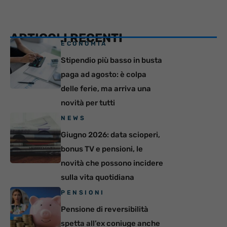
ARTICOLI RECENTI
ECONOMIA
Stipendio più basso in busta
paga ad agosto: è colpa
delle ferie, ma arriva una
novità per tutti
NEWS
Giugno 2026: data scioperi,
bonus TV e pensioni, le
novità che possono incidere
sulla vita quotidiana
PENSIONI
Pensione di reversibilità
spetta all’ex coniuge anche