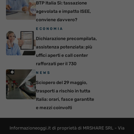
BTP Italia Sì: tassazione
agevolata e impatto ISEE,
conviene davvero?
ECONOMIA
Dichiarazione precompilata,
assistenza potenziata: più
uffici aperti e call center
rafforzati per il 730
NEWS
Sciopero del 29 maggio,
trasporti a rischio in tutta
Italia: orari, fasce garantite
e mezzi coinvolti
Informazioneoggi.it di proprietà di MRSHARE SRL - Via