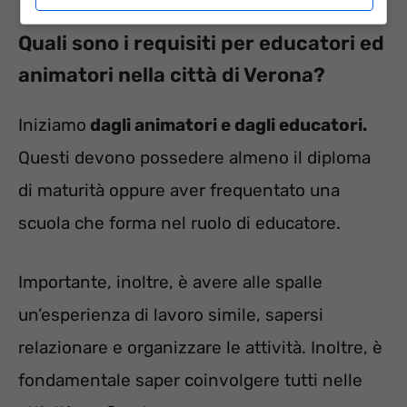
Quali sono i requisiti per educatori ed
animatori nella città di Verona?
Iniziamo
dagli animatori e dagli educatori.
Questi devono possedere almeno il diploma
di maturità oppure aver frequentato una
scuola che forma nel ruolo di educatore.
Importante, inoltre, è avere alle spalle
un’esperienza di lavoro simile, sapersi
relazionare e organizzare le attività. Inoltre, è
fondamentale saper coinvolgere tutti nelle