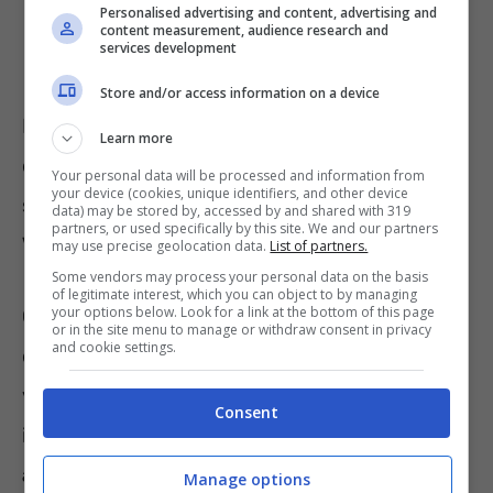
Personalised advertising and content, advertising and
content measurement, audience research and
services development
Store and/or access information on a device
In particolare, tutti coloro che saranno scelti,
Learn more
dovranno lavorare presso la città di
Modena
,
Your personal data will be processed and information from
your device (cookies, unique identifiers, and other device
situata in Emilia Romagna, e nella città di
data) may be stored by, accessed by and shared with 319
partners, or used specifically by this site. We and our partners
Verona
, che si trova, invece, in Veneto.
may use precise geolocation data.
List of partners.
Some vendors may process your personal data on the basis
of legitimate interest, which you can object to by managing
your options below. Look for a link at the bottom of this page
Ovviamente, le rispettive città metteranno a
or in the site menu to manage or withdraw consent in privacy
and cookie settings.
disposizione diversi spazi in cui prenderanno
vita i centri estivi. Tra l’altro, si dovrebbe
Consent
iniziare a lavorare
dal 15 giugno fino al 31
agosto 2023.
Manage options