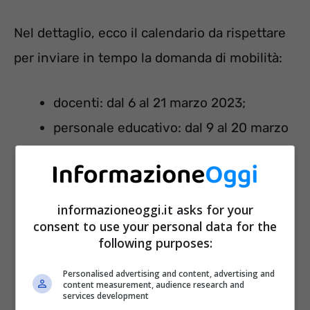
Nel dettaglio, ecco il calendario da rispettare
per inviare in tempo la domanda di mobilità:
docenti: dal 6 al 21 marzo 2023;
personale educativo: dal 9 al 20 marzo
2023;
personale ATA: a partire dal 17 e fino al
3 aprile.
informazioneoggi.it asks for your
consent to use your personal data for the
insegnanti di religione cattolica: dal 21
following purposes:
marzo al 17 aprile 2023. Per loro però è
Personalised advertising and content, advertising and
disponibile una specifica ordinanza ad
content measurement, audience research and
services development
hoc.