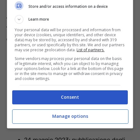
Store and/or access information on a device
Anche per gli
esiti
e quindi per i
Learn more
trasferimenti
il Ministero ha previsto un
Your personal data will be processed and information from
your device (cookies, unique identifiers, and other device
calendario. Ecco le data da tener presente:
data) may be stored by, accessed by and shared with 319
partners, or used specifically by this site. We and our partners
may use precise geolocation data.
List of partners.
Some vendors may process your personal data on the basis
of legitimate interest, which you can object to by managing
your options below. Look for a link at the bottom of this page
or in the site menu to manage or withdraw consent in privacy
and cookie settings.
Consent
Manage options
24 maggio 2023: pubblicazione degli